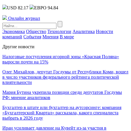
USD 82.17
ЕВРО 94.84
Онлайн журнал
Экономика
Общество
Технологии
Аналитика
Новости
компаний
События
Мнения
В мире
Другие новости
Налоговые поступления игорной зоны «Красная Поляна»
выросли почти на 15%
Олег Михайлов, депутат Госдумы от Республики Коми, вошел
в число участников федерального рейтинга политической
влиятельности
Мария Бутина укрепила позиции среди депутатов Госдумы
РФ: мнение аналитиков
Бухгалтер в штате или бухгалтер на аутсорсинге: компания
«Бухгалтерский Квартал» рассказала, какого специалиста
выбрать в 2026 году
Иран усиливает давление на Кувейт из-за участия в