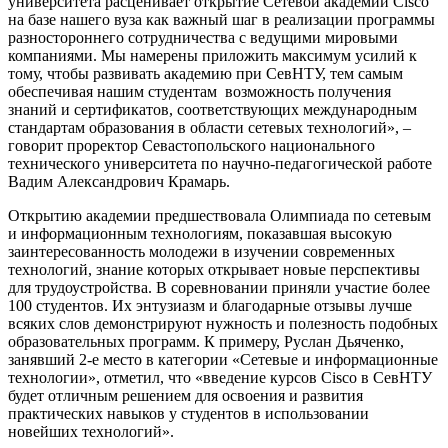
университета расценивает открытие Сетевой академии Cisco
на базе нашего вуза как важный шаг в реализации программы
разностороннего сотрудничества с ведущими мировыми
компаниями. Мы намерены приложить максимум усилий к
тому, чтобы развивать академию при СевНТУ, тем самым
обеспечивая нашим студентам возможность получения
знаний и сертификатов, соответствующих международным
стандартам образования в области сетевых технологий», –
говорит проректор Севастопольского национального
технического университета по научно-педагогической работе
Вадим Александрович Крамарь.
Открытию академии предшествовала Олимпиада по сетевым
и информационным технологиям, показавшая высокую
заинтересованность молодежи в изучении современных
технологий, знание которых открывает новые перспективы
для трудоустройства. В соревновании приняли участие более
100 студентов. Их энтузиазм и благодарные отзывы лучше
всяких слов демонстрируют нужность и полезность подобных
образовательных программ. К примеру, Руслан Дьяченко,
занявший 2-е место в категории «Сетевые и информационные
технологии», отметил, что «введение курсов Cisco в СевНТУ
будет отличным решением для освоения и развития
практических навыков у студентов в использовании
новейших технологий».