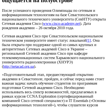
ощущается на полуострове
После успешного проведения Олимпиады по сетевым и
информационным технологиям на базе Севастопольского
национального технического университета (СевНТУ) открыта
Сетевая академия Cisco (
www.cisco-academy.net
). Дата
рождения академии – 26 октября 2010 года.
Сетевая академия Cisco при Севастопольском национальном
техническом университете имеет статус локальной
[1]
. Она
была открыта при поддержке одной из самых крупных и
авторитетных Сетевых академий Cisco в Украине –
региональной Сетевой академии Cisco при кафедре
телекоммуникационных систем Харьковского национального
университета радиоэлектроники (ХНУРЭ)
(
http://netacad.org.ua
).
«Подготовительный этап, предшествующий открытию
академии в Севастополе, пройден, и сейчас перед нами стоит
важная задача: начать обучение студентов по программам
подготовки Сетевой академии Cisco. Необходимо
использовать весь спектр возможностей, предлагаемых в
рамках курсов CCNA Exploration (cертифицированный
компанией Cisco сетевой специалист) и IT Essentials («Основы
информационных технологий»), чтобы слушатели курсов