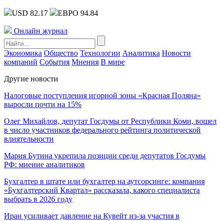
USD 82.17
ЕВРО 94.84
Онлайн журнал
Экономика
Общество
Технологии
Аналитика
Новости
компаний
События
Мнения
В мире
Другие новости
Налоговые поступления игорной зоны «Красная Поляна»
выросли почти на 15%
Олег Михайлов, депутат Госдумы от Республики Коми, вошел
в число участников федерального рейтинга политической
влиятельности
Мария Бутина укрепила позиции среди депутатов Госдумы
РФ: мнение аналитиков
Бухгалтер в штате или бухгалтер на аутсорсинге: компания
«Бухгалтерский Квартал» рассказала, какого специалиста
выбрать в 2026 году
Иран усиливает давление на Кувейт из-за участия в