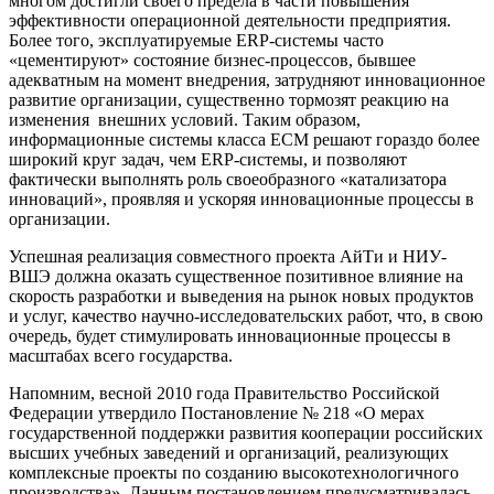
многом достигли своего предела в части повышения
эффективности операционной деятельности предприятия.
Более того, эксплуатируемые ERP-системы часто
«цементируют» состояние бизнес-процессов, бывшее
адекватным на момент внедрения, затрудняют инновационное
развитие организации, существенно тормозят реакцию на
изменения внешних условий. Таким образом,
информационные системы класса ECM решают гораздо более
широкий круг задач, чем ERP-системы, и позволяют
фактически выполнять роль своеобразного «катализатора
инноваций», проявляя и ускоряя инновационные процессы в
организации.
Успешная реализация совместного проекта АйТи и НИУ-
ВШЭ должна оказать существенное позитивное влияние на
скорость разработки и выведения на рынок новых продуктов
и услуг, качество научно-исследовательских работ, что, в свою
очередь, будет стимулировать инновационные процессы в
масштабах всего государства.
Напомним, весной 2010 года Правительство Российской
Федерации утвердило Постановление № 218 «О мерах
государственной поддержки развития кооперации российских
высших учебных заведений и организаций, реализующих
комплексные проекты по созданию высокотехнологичного
производства». Данным постановлением предусматривалась