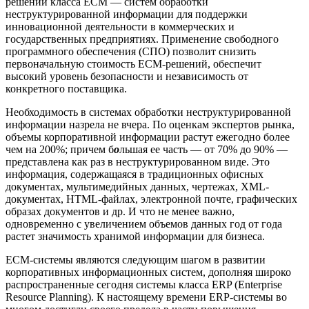
решений класса ECM — систем обработки
неструктурированной информации для поддержки
инновационной деятельности в коммерческих и
государственных предприятиях. Применение свободного
программного обеспечения (СПО) позволит снизить
первоначальную стоимость ECM-решений, обеспечит
высокий уровень безопасности и независимость от
конкретного поставщика.
Необходимость в системах обработки неструктурированной
информации назрела не вчера. По оценкам экспертов рынка,
объемы корпоративной информации растут ежегодно более
чем на 200%; причем б
о
льшая ее часть — от 70% до 90% —
представлена как раз в неструктурированном виде. Это
информация, содержащаяся в традиционных офисных
документах, мультимедийных данных, чертежах, XML-
документах, HTML-файлах, электронной почте, графических
образах документов и др. И что не менее важно,
одновременно с увеличением объемов данных год от года
растет значимость хранимой информации для бизнеса.
ECM-системы являются следующим шагом в развитии
корпоративных информационных систем, дополняя широко
распространенные сегодня системы класса ERP (Enterprise
Resource Planning). К настоящему времени ERP-системы во