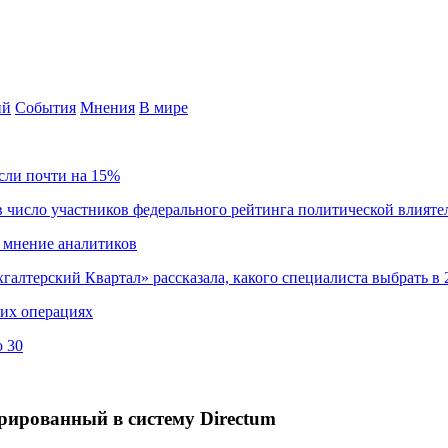
ий
События
Мнения
В мире
сли почти на 15%
 число участников федерального рейтинга политической влияте
 мнение аналитиков
хгалтерский Квартал» рассказала, какого специалиста выбрать в 
ких операциях
о 30
егрированный в систему Directum