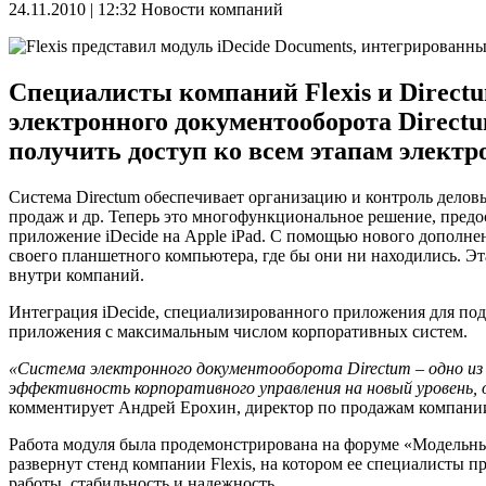
24.11.2010 | 12:32
Новости компаний
Специалисты компаний Flexis и Directu
электронного документооборота Direct
получить доступ ко всем этапам электр
Система Directum обеспечивает организацию и контроль делов
продаж и др. Теперь это многофункциональное решение, пред
приложение iDecide на Apple iPad. С помощью нового дополне
своего планшетного компьютера, где бы они ни находились. Э
внутри компаний.
Интеграция iDecide, специализированного приложения для под
приложения с максимальным числом корпоративных систем.
«Система электронного документооборота
Directum
– одно из
эффективность корпоративного управления на новый уровень, 
комментирует Андрей Ерохин, директор по продажам компании 
Работа модуля была продемонстрирована на форуме «Модельный
развернут стенд компании Flexis, на котором ее специалисты
работы, стабильность и надежность.