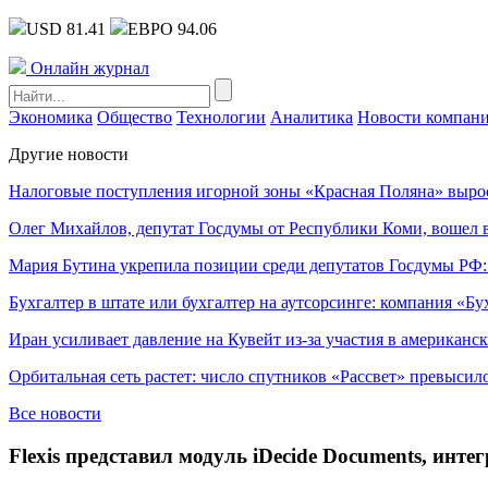
USD 81.41
ЕВРО 94.06
Онлайн журнал
Экономика
Общество
Технологии
Аналитика
Новости компан
Другие новости
Налоговые поступления игорной зоны «Красная Поляна» выро
Олег Михайлов, депутат Госдумы от Республики Коми, вошел в
Мария Бутина укрепила позиции среди депутатов Госдумы РФ:
Бухгалтер в штате или бухгалтер на аутсорсинге: компания «Бу
Иран усиливает давление на Кувейт из-за участия в американс
Орбитальная сеть растет: число спутников «Рассвет» превысил
Все новости
Flexis представил модуль iDecide Documents, инт