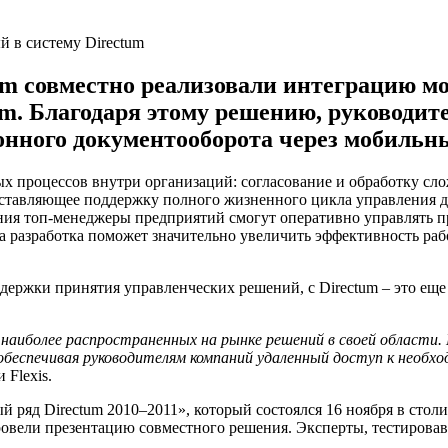
m совместно реализовали интеграцию мод
um. Благодаря этому решению, руководит
онного документооборота через мобильны
ых процессов внутри организаций: согласование и обработку сл
оставляющее поддержку полного жизненного цикла управления д
ния топ-менеджеры предприятий смогут оперативно управлять п
та разработка поможет значительно увеличить эффективность ра
держки принятия управленческих решений, с Directum – это ещ
 наиболее распространенных на рынке решений в своей области
обеспечивая руководителям компаний удаленный доступ к необх
Flexis.
 ряд Directum 2010–2011», который состоялся 16 ноября в стол
 провели презентацию совместного решения. Эксперты, тестиров