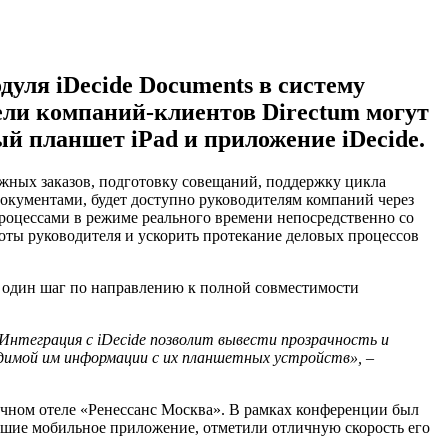
уля iDecide Documents в систему
ели компаний-клиентов Directum могут
й планшет iPad и приложение iDecide.
ожных заказов, подготовку совещаний, поддержку цикла
окументами, будет доступно руководителям компаний через
роцессами в режиме реального времени непосредственно со
боты руководителя и ускорить протекание деловых процессов
е один шаг по направлению к полной совместимости
. Интеграция
c
iDecide
позволит вывести прозрачность и
одимой им информации с их планшетных устройств», –
ичном отеле «Ренессанс Москва». В рамках конференции был
авшие мобильное приложение, отметили отличную скорость его