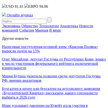
USD 81.41
ЕВРО 94.06
Онлайн журнал
Экономика
Общество
Технологии
Аналитика
Новости
компаний
События
Мнения
В мире
Другие новости
Налоговые поступления игорной зоны «Красная Поляна»
выросли почти на 15%
Олег Михайлов, депутат Госдумы от Республики Коми, вошел
в число участников федерального рейтинга политической
влиятельности
Мария Бутина укрепила позиции среди депутатов Госдумы
РФ: мнение аналитиков
Бухгалтер в штате или бухгалтер на аутсорсинге: компания
«Бухгалтерский Квартал» рассказала, какого специалиста
выбрать в 2026 году
Иран усиливает давление на Кувейт из-за участия в