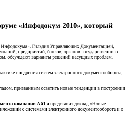
оруме «Инфодокум-2010», который
ы «Инфодокума», Гильдия Управляющих Документацией,
паний, предприятий, банков, органов государственного
ытом, обсуждают варианты решений насущных проблем,
актике внедрения систем электронного документооборота,
ладом, призванным осветить новые тенденции в построении
жмента компании АйТи
представит доклад «Новые
риложений с системами электронного документооборота и о