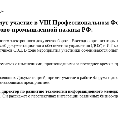
т участие в VIII Профессиональном Ф
ргово-промышленной палаты РФ.
систем электронного документооборота. Ежегодно организатор
ужб документационного обеспечения управления (ДОУ) и ИТ-ком
аботчиков СЭД. В ходе мероприятия участники обмениваются оп
миться с изменениями, произошедшими за последнее время в пр
вляющих Документацией, примет участие в работе Форума с док
звивающимся предприятием.
 директор по развитию технологий информационного менед
. Он расскажет о перспективах интеграции различных бизнес-п