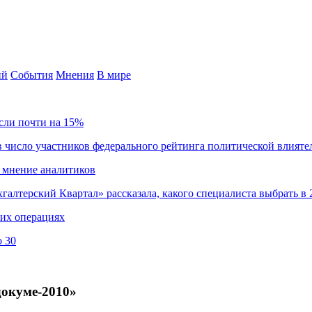
ий
События
Мнения
В мире
сли почти на 15%
 число участников федерального рейтинга политической влияте
 мнение аналитиков
хгалтерский Квартал» рассказала, какого специалиста выбрать в 
ких операциях
о 30
окуме-2010»