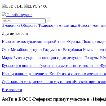
USD 81.41
ЕВРО 94.06
Онлайн журнал
Экономика
Общество
Технологии
Аналитика
Новости компан
Другие новости
Налоговые поступления игорной зоны «Красная Поляна» выро
Олег Михайлов, депутат Госдумы от Республики Коми, вошел в
Мария Бутина укрепила позиции среди депутатов Госдумы РФ:
Бухгалтер в штате или бухгалтер на аутсорсинге: компания «Бу
Иран усиливает давление на Кувейт из-за участия в американс
Орбитальная сеть растет: число спутников «Рассвет» превысил
Все новости
АйТи и БОСС-Референт примут участие в «Инфод