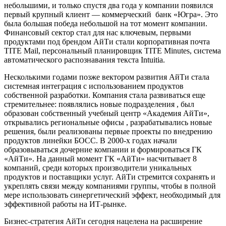
небольшими, и только спустя два года у компании появился
первый крупный клиент — коммерческий банк «Югра». Это
была большая победа небольшой на тот момент компании.
Финансовый сектор стал для нас ключевым, первыми
продуктами под брендом АйТи стали корпоративная почта
TITE Mail, персональный планировщик TITE Minutes, система
автоматического распознавания текста Intuitia.
Несколькими годами позже вектором развития АйТи стала
системная интеграция с использованием продуктов
собственной разработки. Компания стала развиваться еще
стремительнее: появлялись новые подразделения , был
образован собственный учебный центр «Академия АйТи»,
открывались региональные офисы , разрабатывались новые
решения, были реализованы первые проекты по внедрению
продуктов линейки БОСС. В 2000-х годах начали
образовываться дочерние компании и формироваться ГК
«АйТи». На данный момент ГК «АйТи» насчитывает 8
компаний, среди которых производители уникальных
продуктов и поставщики услуг. АйТи стремится сохранять и
укреплять связи между компаниями группы, чтобы в полной
мере использовать синергетический эффект, необходимый для
эффективной работы на ИТ-рынке.
Бизнес-стратегия АйТи сегодня нацелена на расширение