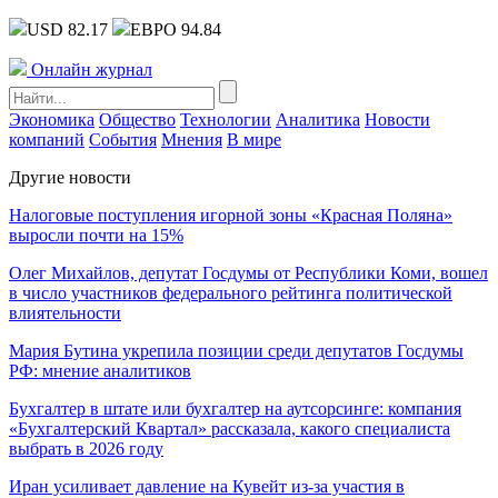
USD 82.17
ЕВРО 94.84
Онлайн журнал
Экономика
Общество
Технологии
Аналитика
Новости
компаний
События
Мнения
В мире
Другие новости
Налоговые поступления игорной зоны «Красная Поляна»
выросли почти на 15%
Олег Михайлов, депутат Госдумы от Республики Коми, вошел
в число участников федерального рейтинга политической
влиятельности
Мария Бутина укрепила позиции среди депутатов Госдумы
РФ: мнение аналитиков
Бухгалтер в штате или бухгалтер на аутсорсинге: компания
«Бухгалтерский Квартал» рассказала, какого специалиста
выбрать в 2026 году
Иран усиливает давление на Кувейт из-за участия в