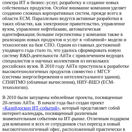
спектра ИТ и бизнес–услуг, разработку и создание новых
собственных продуктов. Особое внимание компания уделяет
созданию сложных корпоративных систем, прежде всего в
области ЕСМ. Параллельно ведутся активные разработки в
таких областях, как электронное правительство, управление
вузом, управление нефтебазами, автоматическая
идентификация; большие перспективы у компании также в
реализации новых продуктов и услуг в «облачной» модели и
технологиях на базе СПО. Одним из главных достижений
уходящего года стало то, что удалось сформировать новую
систему R&D-деятельности АйТи с привлечением ведущих
специалистов и научных коллективов из нескольких
российских вузов. В 2010 году АйТи приступила к разработке
высокотехнологичных продуктов совместно с МГСУ
(системы энергосбережения и интеллектуального здания),
СПбИТМО (облачные вычисления), НИУ-ВШЭ (ЕСМ-
технологии).
В 2010 были запущены юбилейные проекты, посвященные
20-летию АйТи. В начале года был создан проект
«Калейдоскоп ИТ-событий»
, который представляет собой
интернет-календарь, посвященный различным
знаменательным событиям на ИТ-рынке. Отличным подарком
для компании и всех ее сотрудников стал переезд в новый
высокотехнологичный офис, расположенный практически в