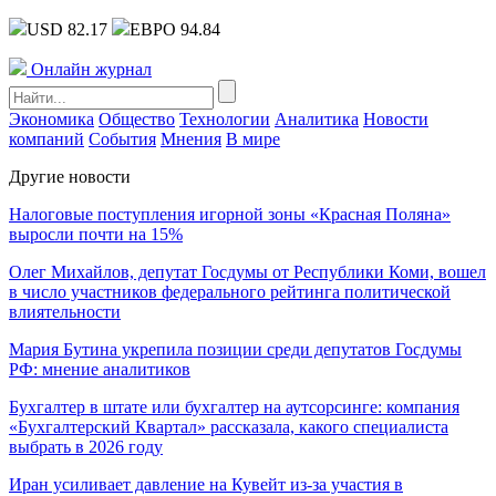
USD 82.17
ЕВРО 94.84
Онлайн журнал
Экономика
Общество
Технологии
Аналитика
Новости
компаний
События
Мнения
В мире
Другие новости
Налоговые поступления игорной зоны «Красная Поляна»
выросли почти на 15%
Олег Михайлов, депутат Госдумы от Республики Коми, вошел
в число участников федерального рейтинга политической
влиятельности
Мария Бутина укрепила позиции среди депутатов Госдумы
РФ: мнение аналитиков
Бухгалтер в штате или бухгалтер на аутсорсинге: компания
«Бухгалтерский Квартал» рассказала, какого специалиста
выбрать в 2026 году
Иран усиливает давление на Кувейт из-за участия в