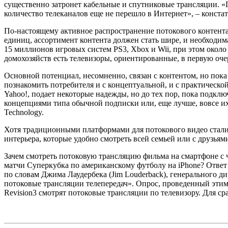
существенно затронет кабельные и спутниковые трансляции. «П
количество телеканалов еще не перешло в Интернет», – конста
По-настоящему активное распространение потокового контента
единиц, ассортимент контента должен стать шире, и необходим
15 миллионов игровых систем PS3, Xbox и Wii, при этом около 
домохозяйств есть телевизоры, ориентированные, в первую оче
Основной потенциал, несомненно, связан с контентом, но пока 
познакомить потребителя и с концептуальной, и с практическ
Yahoo!, подает некоторые надежды, но до тех пор, пока подкл
концепциями типа обычной подписки или, еще лучше, вовсе их 
Technology.
Хотя традиционными платформами для потокового видео стали 
интерьера, которые удобно смотреть всей семьей или с друзьям
Зачем смотреть потоковую трансляцию фильма на смартфоне с
матчи Суперкубка по американскому футболу на iPhone? Ответ пр
по словам Джима Лаудербека (Jim Louderback), генерального 
потоковые трансляции телепередач». Опрос, проведенный этим
Revision3 смотрят потоковые трансляции по телевизору. Для с