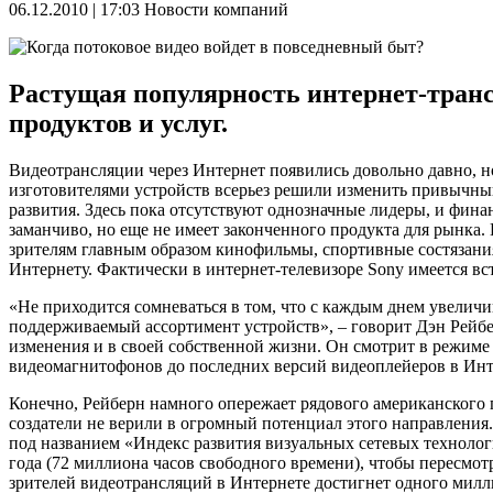
06.12.2010 | 17:03
Новости компаний
Растущая популярность интернет-тран
продуктов и услуг.
Видеотрансляции через Интернет появились довольно давно, н
изготовителями устройств всерьез решили изменить привычны
развития. Здесь пока отсутствуют однозначные лидеры, и фин
заманчиво, но еще не имеет законченного продукта для рынка
зрителям главным образом кинофильмы, спортивные состязания
Интернету. Фактически в интернет-телевизоре Sony имеется вс
«Не приходится сомневаться в том, что с каждым днем увеличи
поддерживаемый ассортимент устройств», – говорит Дэн Рейбер
изменения и в своей собственной жизни. Он смотрит в режим
видеомагнитофонов до последних версий видеоплейеров в Инт
Конечно, Рейберн намного опережает рядового американского 
создатели не верили в огромный потенциал этого направления.
под названием «Индекс развития визуальных сетевых технологий
года (72 миллиона часов свободного времени), чтобы пересмотр
зрителей видеотрансляций в Интернете достигнет одного милл