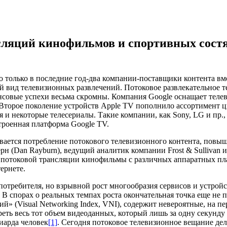
сляций кинофильмов и спортивных состя
о только в последние год-два компании-поставщики контента вм
й вид телевизионных развлечений. Потоковое развлекательное 
ансовые успехи весьма скромны. Компания Google оснащает теле
. Второе поколение устройств Apple TV пополнило ассортимент 
 и некоторые телесериалы. Такие компании, как Sony, LG и пр.
троенная платформа Google TV.
вается потребление потокового телевизионного контента, повыш
н (Dan Rayburn), ведущий аналитик компании Frost & Sullivan и
е потоковой трансляции кинофильмы с различных аппаратных пл
ернете.
потребителя, но взрывной рост многообразия сервисов и устрой
 В спорах о реальных темпах роста окончательная точка еще не 
» (Visual Networking Index, VNI), содержит невероятные, на пе
еть весь тот объем видеоданных, который лишь за одну секунду б
иарда человек
[1]
. Сегодня потоковое телевизионное вещание дел