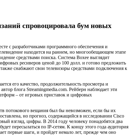
заний спровоцировала бум новых
есте с разработчиками программного обеспечения и
телевидение находится на раннем, но многообещающем этапе
видение средствами поиска. Система Boxee выглядит
цифровых ресиверов ценой до 100 долл. и готово предложить
, также снабжают свои телевизоры средствами подключения к
ается его качество, продолжительность просмотра и
 автор блога Streamingmedia.com. Рейберн наблюдает эти
атформ – от игровых приставок и цифровых
ств потокового вещания был бы невозможен, если бы их
поставлена, но прогноз, содержащийся в исследовании Cisco
рвый взгляд, цифры. В 2014 году человеку понадобятся два
удет пересылаться по IP-сетям. К концу этого года аудитория
ает первые шаги, и пройдет немало лет, прежде чем оно