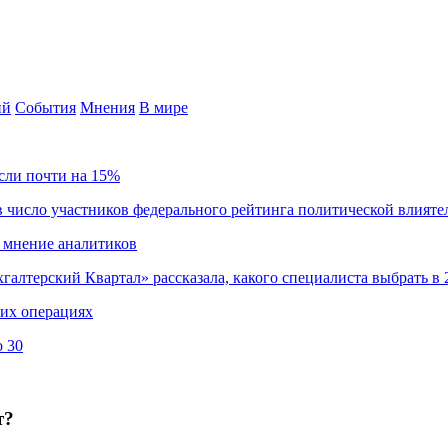
ий
События
Мнения
В мире
сли почти на 15%
 число участников федерального рейтинга политической влияте
 мнение аналитиков
хгалтерский Квартал» рассказала, какого специалиста выбрать в 
ких операциях
о 30
т?