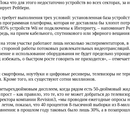
ока что для этого недостаточно устройств во всех секторах, за
тирует Рейберн.
 требует выполнения трех условий: установленная база устройс
а программная платформа, которая не доставляла бы хлопот потр
85% устройств Wii не подключены к Интернету, – напоминает Рей
редь, на прием кабельного, спутникового или эфирного вещания 
на этом участке работают лишь несколько экспериментаторов, в 
ой стороной работы потоковых развлекательных видеотрансляций
ючение и использование оборудования не будет предельно упрощ
избежать, о быстром росте говорить не приходится», – отмечает
смартфоны, ноутбуки и цифровые ресиверы, телевизоры не теря
и. Кроме того, их существуют сотни миллионов.
 четырехдюймовым дисплеем, когда рядом есть 50-дюймовый жид
ост – как правило, это те, кто не может добраться до телевизор
директора компании Revision3, «мы проводим ежегодные опросы 
 летом, показал, что 40 процентов 8-тысячной выборки из 8-м
равнения: в прошлом году таковых было лишь 30%, а в позапрошл