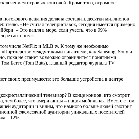
 исключением игровых консолей. Кроме того, огромное
тв потокового вещания должна составить десятки миллионов
ебителю. «Не считая телеприставок, сегодня имеется примерно
берн. – Это капля в море, если учесть, что в 99%
через антенну».
том числе NetFlix и MLB.tv. К тому же необходимо
. «Партнерство между такими гигантами, как Samsung, Sony и
ено, пока не станет возможно ограничиться понятными
 Том Баттс (Tom Butts), главный редактор журнала TV
ют своих преимуществ: это большие устройства в центре
кокристаллический телевизор? В конце концов, кто смотрит
а, тем более, что американцы – нация мобильная. Вместе с тем,
нашей аудитории и видим, что намного больше людей смотрит
иллионной ежемесячной аудитории уникальных посетителей
ом – 12%.