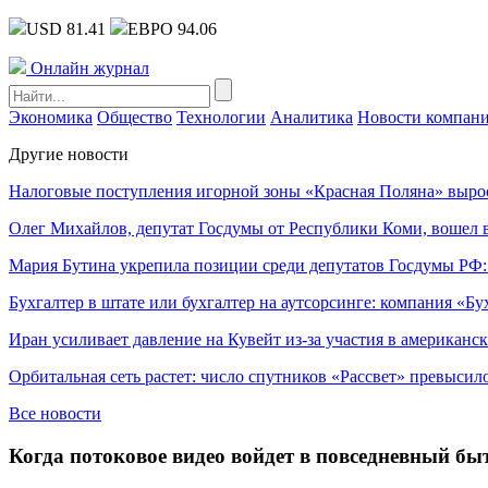
USD 81.41
ЕВРО 94.06
Онлайн журнал
Экономика
Общество
Технологии
Аналитика
Новости компан
Другие новости
Налоговые поступления игорной зоны «Красная Поляна» выро
Олег Михайлов, депутат Госдумы от Республики Коми, вошел в
Мария Бутина укрепила позиции среди депутатов Госдумы РФ:
Бухгалтер в штате или бухгалтер на аутсорсинге: компания «Бу
Иран усиливает давление на Кувейт из-за участия в американс
Орбитальная сеть растет: число спутников «Рассвет» превысил
Все новости
Когда потоковое видео войдет в повседневный бы