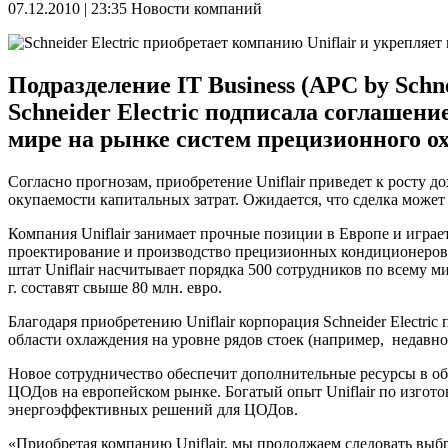
07.12.2010 | 23:35
Новости компаний
Подразделение IT Business (APC by Sch
Schneider Electric подписала соглашени
мире на рынке систем прецизионного 
Согласно прогнозам, приобретение Uniflair приведет к росту до
окупаемости капитальных затрат. Ожидается, что сделка может
Компания Uniflair занимает прочные позиции в Европе и игра
проектирование и производство прецизионных кондиционеров 
штат Uniflair насчитывает порядка 500 сотрудников по всему 
г. составят свыше 80 млн. евро.
Благодаря приобретению Uniflair корпорация Schneider Electr
области охлаждения на уровне рядов стоек (например, недав
Новое сотрудничество обеспечит дополнительные ресурсы в о
ЦОДов на европейском рынке. Богатый опыт Uniflair по изгото
энергоэффективных решений для ЦОДов.
«Приобретая компанию Uniflair, мы продолжаем следовать вы