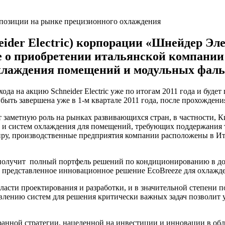
neider Electric) корпорации «Шнейдер Эл
е о приобретении итальянской компании U
охлаждения помещений и модульных фал
хода на акцию Schneider Electric уже по итогам 2011 года и буд
 быть завершена уже в 1-м квартале 2011 года, после прохожден
ет заметную роль на рынках развивающихся стран, в частности,
и систем охлаждения для помещений, требующих поддержания т
миру, производственные предприятия компании расположены в Ит
ic получит полный портфель решений по кондиционированию в до
но представленное инновационное решение EcoBreeze для охла
бласти проектирования и разработки, и в значительной степен
влению систем для решения критически важных задач позволит ук
бранной стратегии, нацеленной на инвестиции и инновации в о