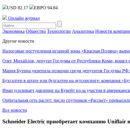
USD 82.17
ЕВРО 94.84
Онлайн журнал
Экономика
Общество
Технологии
Аналитика
Новости компан
Другие новости
Налоговые поступления игорной зоны «Красная Поляна» выро
Олег Михайлов, депутат Госдумы от Республики Коми, вошел в
Мария Бутина укрепила позиции среди депутатов Госдумы РФ:
Бухгалтер в штате или бухгалтер на аутсорсинге: компания «Бу
Иран усиливает давление на Кувейт из-за участия в американс
Орбитальная сеть растет: число спутников «Рассвет» превысил
Все новости
Schneider Electric приобретает компанию Uniflai