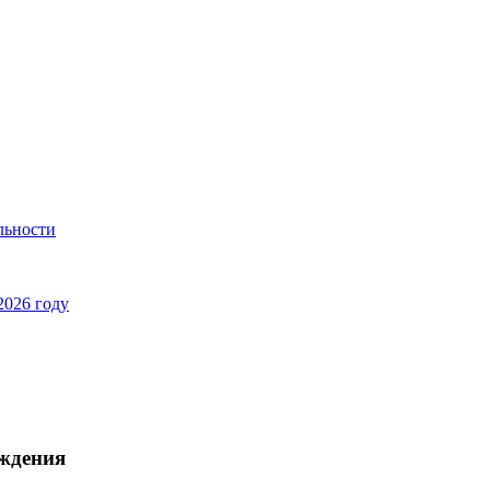
льности
2026 году
аждения