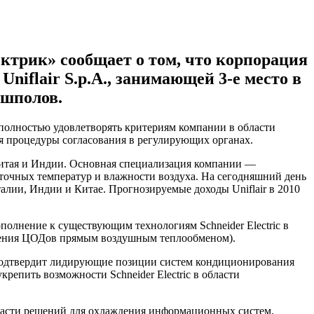
ектрик» сообщает о том, что корпорация
niflair S.p.A., занимающей 3-е место в
ьшполов.
ет полностью удовлетворять критериям компании в области
ия процедуры согласования в регулирующих органах.
 Китая и Индии. Основная специализация компании —
очных температур и влажности воздуха. На сегодняшний день
алии, Индии и Китае. Прогнозируемые доходы Uniflair в 2010
полнение к существующим технологиям Schneider Electric в
ждения ЦОДов прямым воздушным теплообменом).
и подтвердит лидирующие позиции систем кондиционирования
репить возможности Schneider Electric в области
бласти решений для охлаждения информационных систем,