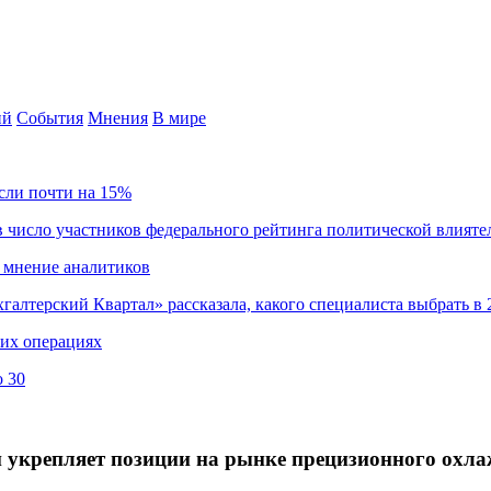
ий
События
Мнения
В мире
сли почти на 15%
 число участников федерального рейтинга политической влияте
 мнение аналитиков
хгалтерский Квартал» рассказала, какого специалиста выбрать в 
ких операциях
о 30
r и укрепляет позиции на рынке прецизионного охл