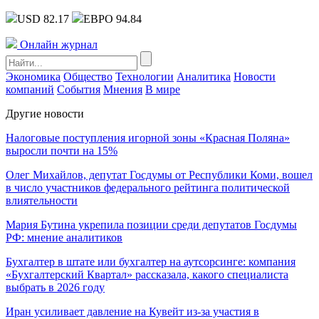
USD 82.17
ЕВРО 94.84
Онлайн журнал
Экономика
Общество
Технологии
Аналитика
Новости
компаний
События
Мнения
В мире
Другие новости
Налоговые поступления игорной зоны «Красная Поляна»
выросли почти на 15%
Олег Михайлов, депутат Госдумы от Республики Коми, вошел
в число участников федерального рейтинга политической
влиятельности
Мария Бутина укрепила позиции среди депутатов Госдумы
РФ: мнение аналитиков
Бухгалтер в штате или бухгалтер на аутсорсинге: компания
«Бухгалтерский Квартал» рассказала, какого специалиста
выбрать в 2026 году
Иран усиливает давление на Кувейт из-за участия в