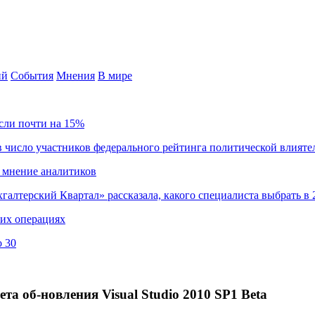
ий
События
Мнения
В мире
сли почти на 15%
 число участников федерального рейтинга политической влияте
 мнение аналитиков
хгалтерский Квартал» рассказала, какого специалиста выбрать в 
ких операциях
о 30
та об-новления Visual Studio 2010 SP1 Beta