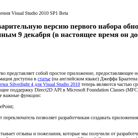
арительную версию первого набора обнов
пным 9 декабря (в настоящее время он 
ство представляет собой простое приложение, предоставляющее 
мация доступна в
статье
(на английском языке) Джеффа Браатена (J
и Silverlight 4 для Visual Studio 2010
теперь являются частью сре
 поддержку Direct2D API в Microsoft Foundation Classes (MFC)
ие важные функции:
ePoint;
т переключатель позволяет разработчикам создавать приложения
вает отзывы и пожелания, которые мы получили от разработчик