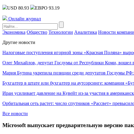
USD 80.93
ЕВРО 93.19
Онлайн журнал
Экономика
Общество
Технологии
Аналитика
Новости компан
Другие новости
Налоговые поступления игорной зоны «Красная Поляна» выро
Олег Михайлов, депутат Госдумы от Республики Коми, вошел в
Мария Бутина укрепила позиции среди депутатов Госдумы РФ:
Бухгалтер в штате или бухгалтер на аутсорсинге: компания «Бу
Иран усиливает давление на Кувейт из-за участия в американс
Орбитальная сеть растет: число спутников «Рассвет» превысил
Все новости
Microsoft выпускает предварительную версию паке