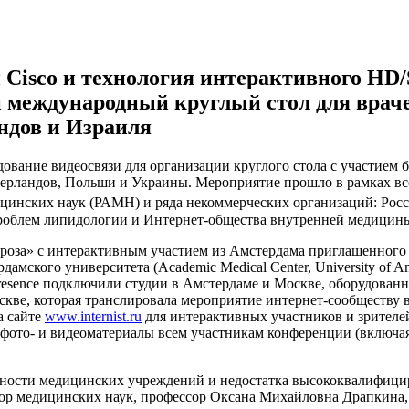
и Cisco и технология интерактивного H
международный круглый стол для врачей
ндов и Израиля
дование видеосвязи для организации круглого стола с участием б
идерландов, Польши и Украины. Мероприятие прошло в рамках в
инских наук (РАМН) и ряда некоммерческих организаций: Росс
проблем липидологии и Интернет-общества внутренней медицин
роза» c интерактивным участием из Амстердама приглашенного эк
амского университета (Academic Medical Center, University of 
resence подключили студии в Амстердаме и Москве, оборудован
скве, которая транслировала мероприятие интернет-сообществу
а сайте
www.internist.ru
для интерактивных участников и зрителей
ото- и видеоматериалы всем участникам конференции (включая 
енности медицинских учреждений и недостатка высококвалифиц
тор медицинских наук, профессор Оксана Михайловна Драпкина,