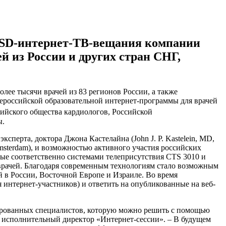
D/SD-интернет-ТВ-вещания компании
 из России и других стран СНГ,
олее тысячи врачей из 83 регионов России, а также
сероссийской образовательной интернет-программы для врачей
ийского общества кардиологов, Российской
ы.
сперта, доктора Джона Кастелайна (John J. P. Kastelein, MD,
Amsterdam), и возможностью активного участия российских
ные соответственно системами телеприсутствия CTS 3010 и
 врачей. Благодаря современным технологиям стало возможным
 в России, Восточной Европе и Израиле. Во время
интернет-участников) и ответить на опубликованные на веб-
ированных специалистов, которую можно решить с помощью
 исполнительный директор «Интернет-сессии». – В будущем