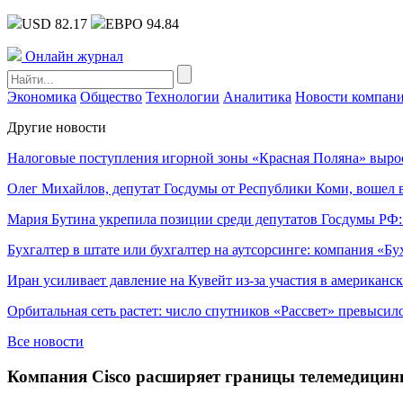
USD 82.17
ЕВРО 94.84
Онлайн журнал
Экономика
Общество
Технологии
Аналитика
Новости компан
Другие новости
Налоговые поступления игорной зоны «Красная Поляна» выро
Олег Михайлов, депутат Госдумы от Республики Коми, вошел в
Мария Бутина укрепила позиции среди депутатов Госдумы РФ:
Бухгалтер в штате или бухгалтер на аутсорсинге: компания «Бу
Иран усиливает давление на Кувейт из-за участия в американс
Орбитальная сеть растет: число спутников «Рассвет» превысил
Все новости
Компания Cisco расширяет границы телемедици