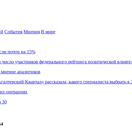
ий
События
Мнения
В мире
сли почти на 15%
 число участников федерального рейтинга политической влияте
 мнение аналитиков
хгалтерский Квартал» рассказала, какого специалиста выбрать в 
ких операциях
о 30
ны