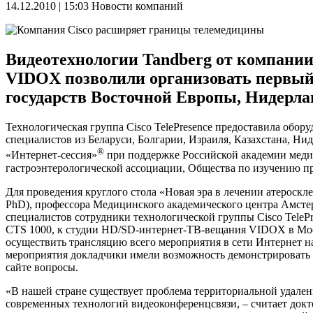
14.12.2010 | 15:03
Новости компаний
Видеотехнологии Tandberg от компани
VIDOX позволили организовать первый 
государств Восточной Европы, Нидерла
Технологическая группа Cisco TelePresence предоставила обору
специалистов из Беларуси, Болгарии, Израиля, Казахстана, Н
®
«Интернет-сессия»
при поддержке Российской академии медиц
гастроэнтерологической ассоциации, Общества по изучению 
Для проведения круглого стола «Новая эра в лечении атероскле
PhD), профессора Медицинского академического центра Амстерд
специалистов сотрудники технологической группы Cisco TeleP
CTS 1000, к студии HD/SD-интернет-ТВ-вещания VIDOX
в Мо
осуществить трансляцию всего мероприятия в сети Интернет н
мероприятия докладчики имели возможность демонстрировать ф
сайте вопросы.
«В нашей стране существует проблема территориальной удал
современных технологий видеоконференцсвязи, – считает док