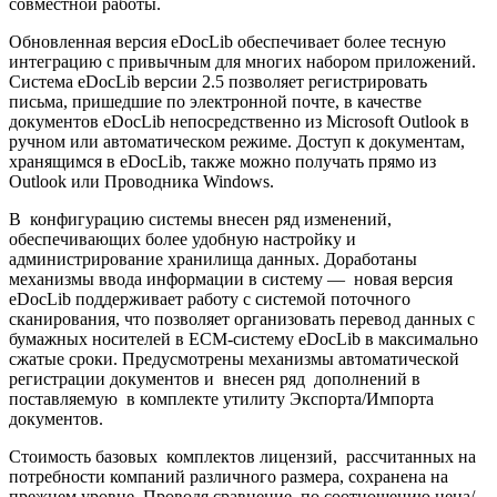
совместной работы.
Обновленная версия eDocLib обеспечивает более тесную
интеграцию с привычным для многих набором приложений.
Система eDocLib версии 2.5 позволяет регистрировать
письма, пришедшие по электронной почте, в качестве
документов eDocLib непосредственно из Microsoft Outlook в
ручном или автоматическом режиме. Доступ к документам,
хранящимся в eDocLib, также можно получать прямо из
Outlook или Проводника Windows.
В конфигурацию системы внесен ряд изменений,
обеспечивающих более удобную настройку и
администрирование хранилища данных. Доработаны
механизмы ввода информации в систему — новая версия
eDocLib поддерживает работу с системой поточного
сканирования, что позволяет организовать перевод данных с
бумажных носителей в ECM-систему eDocLib в максимально
сжатые сроки. Предусмотрены механизмы автоматической
регистрации документов и внесен ряд дополнений в
поставляемую в комплекте утилиту Экспорта/Импорта
документов.
Стоимость базовых комплектов лицензий, рассчитанных на
потребности компаний различного размера, сохранена на
прежнем уровне. Проводя сравнение по соотношению цена/