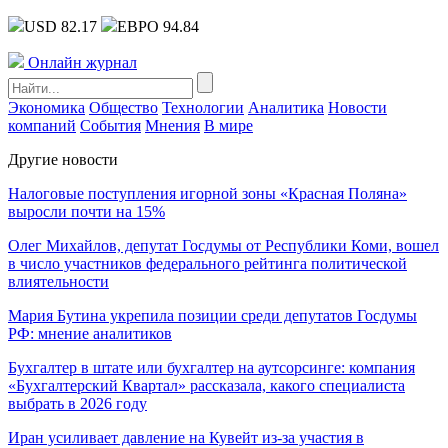
USD 82.17
ЕВРО 94.84
Онлайн журнал
Экономика
Общество
Технологии
Аналитика
Новости
компаний
События
Мнения
В мире
Другие новости
Налоговые поступления игорной зоны «Красная Поляна»
выросли почти на 15%
Олег Михайлов, депутат Госдумы от Республики Коми, вошел
в число участников федерального рейтинга политической
влиятельности
Мария Бутина укрепила позиции среди депутатов Госдумы
РФ: мнение аналитиков
Бухгалтер в штате или бухгалтер на аутсорсинге: компания
«Бухгалтерский Квартал» рассказала, какого специалиста
выбрать в 2026 году
Иран усиливает давление на Кувейт из-за участия в