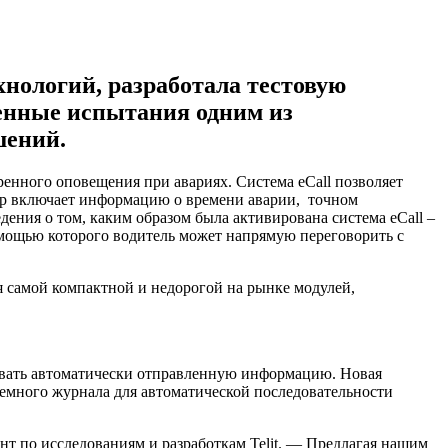
хнологий, разработала тестовую
енные испытания одним из
шений.
ренного оповещения при авариях. Система eCall позволяет
ор включает информацию о времени аварии, точном
ения о том, каким образом была активирована система eCall –
омощью которого водитель может напрямую переговорить с
я самой компактной и недорогой на рынке модулей,
овать автоматически отправленную информацию. Новая
стемного журнала для автоматической последовательности
нт по исследованиям и разработкам Telit. — Предлагая нашим