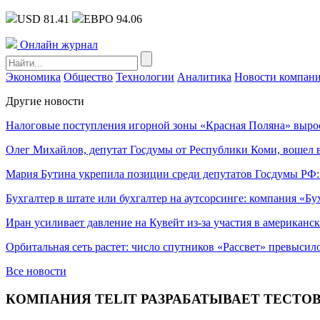
USD 81.41
ЕВРО 94.06
Онлайн журнал
Экономика
Общество
Технологии
Аналитика
Новости компан
Другие новости
Налоговые поступления игорной зоны «Красная Поляна» выро
Олег Михайлов, депутат Госдумы от Республики Коми, вошел в
Мария Бутина укрепила позиции среди депутатов Госдумы РФ:
Бухгалтер в штате или бухгалтер на аутсорсинге: компания «Бу
Иран усиливает давление на Кувейт из-за участия в американс
Орбитальная сеть растет: число спутников «Рассвет» превысил
Все новости
КОМПАНИЯ TELIT РАЗРАБАТЫВАЕТ ТЕСТО