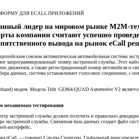
изнанный лидер на мировом рынке M2M-те
перты компании считают успешно провед
епятственного вывода на рынок eCall ре
 Европейским союзом автоматическая автомобильная система экст
анее запрограммированный номер экстренной службы. Этот наб
ии движения, а также регистрационный номер автомобиля и свед
ора данных, система устанавливает голосовое соединение, с п
nband) модем. Модель Telit GE864-QUAD Automotive V2 являетс
м механизмам тестирования
ентр экстренной службы должен получить и правильно декодир
нтра экстренной службы. Связанная база данных создает файл си
веб-интерфейс.
мы eCall, — говорит Сандро Спангеро, Глобальный вице-президе