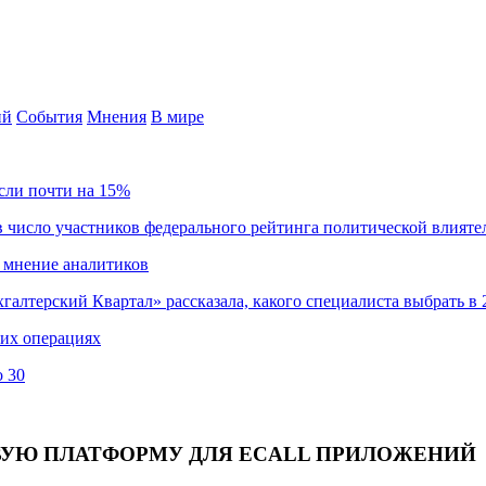
ий
События
Мнения
В мире
сли почти на 15%
 число участников федерального рейтинга политической влияте
 мнение аналитиков
хгалтерский Квартал» рассказала, какого специалиста выбрать в 
ких операциях
о 30
ВУЮ ПЛАТФОРМУ ДЛЯ ECALL ПРИЛОЖЕНИЙ