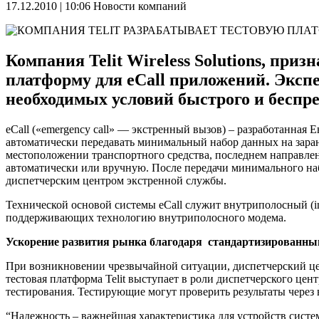
17.12.2010 | 10:06
Новости компаний
Компания Telit Wireless Solutions, пр
платформу для eCall приложений. Экс
необходимых условий быстрого и беспр
eCall («emergency call» — экстренный вызов) – разработанная
автоматически передавать минимальный набор данных на зар
местоположении транспортного средства, последнем направлен
автоматически или вручную. После передачи минимального наб
диспетчерским центром экстренной службы.
Технической основой системы eCall служит внутриполосный (i
поддерживающих технологию внутриполосного модема.
Ускорение развития рынка благодаря стандартизированны
При возникновении чрезвычайной ситуации, диспетчерский ц
тестовая платформа Telit выступает в роли диспетчерского це
тестирования. Тестирующие могут проверить результаты через 
“Надежность – важнейшая характеристика для устройств систе