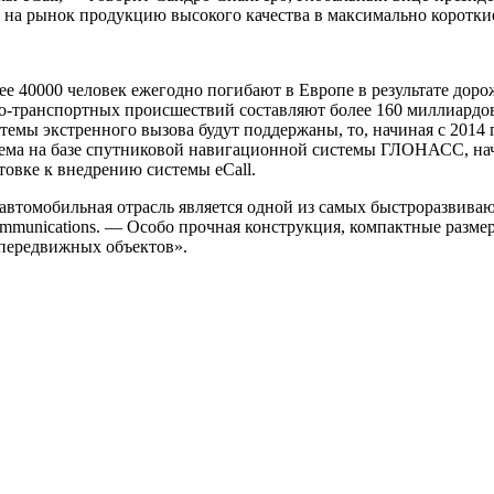
 на рынок продукцию высокого качества в максимально коротки
е 40000 человек ежегодно погибают в Европе в результате дор
-транспортных происшествий составляют более 160 миллиардов е
мы экстренного вызова будут поддержаны, то, начиная с 2014 г
тема на базе спутниковой навигационной системы ГЛОНАСС, начн
овке к внедрению системы eCall.
, автомобильная отрасль является одной из самых быстроразвив
mmunications. — Особо прочная конструкция, компактные размер
передвижных объектов».