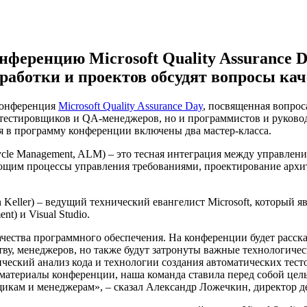
нференцию Microsoft Quality Assurance 
работки и проектов обсудят вопросы кач
 конференция
Microsoft Quality Assurance Day
, посвященная вопрос
а тестировщиков и QA-менеджеров, но и программистов и руководи
ия в программу конференции включены два мастер-класса.
cle Management, ALM) – это тесная интеграция между управлен
ющим процессы управления требованиями, проектирование архит
n Keller) – ведущий технический евангелист Microsoft, который
t) и Visual Studio.
чества программного обеспечения. На конференции будет расска
тву, менеджеров, но также будут затронуты важные технологиче
атический анализ кода и технологии создания автоматических те
териалы конференции, наша команда ставила перед собой цель к
икам и менеджерам», – сказал Александр Ложечкин, директор де