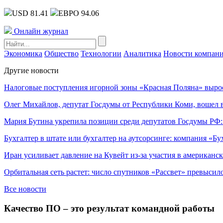
USD 81.41
ЕВРО 94.06
Онлайн журнал
Экономика
Общество
Технологии
Аналитика
Новости компан
Другие новости
Налоговые поступления игорной зоны «Красная Поляна» выро
Олег Михайлов, депутат Госдумы от Республики Коми, вошел в
Мария Бутина укрепила позиции среди депутатов Госдумы РФ:
Бухгалтер в штате или бухгалтер на аутсорсинге: компания «Бу
Иран усиливает давление на Кувейт из-за участия в американс
Орбитальная сеть растет: число спутников «Рассвет» превысил
Все новости
Качество ПО – это результат командной работы