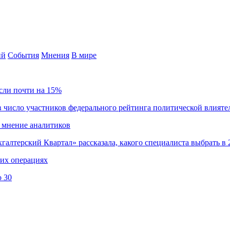
ий
События
Мнения
В мире
сли почти на 15%
 число участников федерального рейтинга политической влияте
 мнение аналитиков
хгалтерский Квартал» рассказала, какого специалиста выбрать в 
ких операциях
о 30