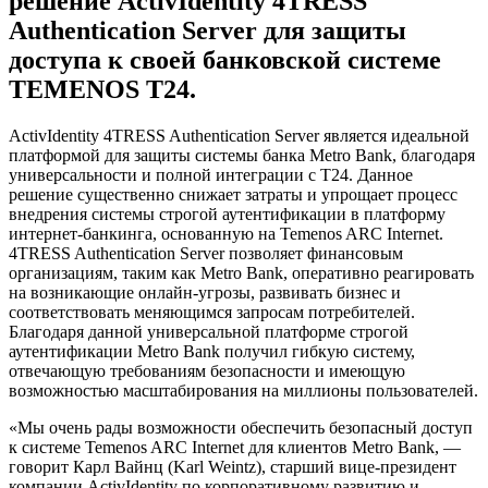
решение ActivIdentity 4TRESS
Authentication Server для защиты
доступа к своей банковской системе
TEMENOS T24.
ActivIdentity 4TRESS Authentication Server является идеальной
платформой для защиты системы банка Metro Bank, благодаря
универсальности и полной интеграции с Т24. Данное
решение существенно снижает затраты и упрощает процесс
внедрения системы строгой аутентификации в платформу
интернет-банкинга, основанную на Temenos ARC Internet.
4TRESS Authentication Server позволяет финансовым
организациям, таким как Metro Bank, оперативно реагировать
на возникающие онлайн-угрозы, развивать бизнес и
соответствовать меняющимся запросам потребителей.
Благодаря данной универсальной платформе строгой
аутентификации Metro Bank получил гибкую систему,
отвечающую требованиям безопасности и имеющую
возможностью масштабирования на миллионы пользователей.
«Мы очень рады возможности обеспечить безопасный доступ
к системе Temenos ARC Internet для клиентов Metro Bank, —
говорит Карл Вайнц (Karl Weintz), старший вице-президент
компании ActivIdentity по корпоративному развитию и