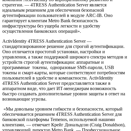
стратегии. — 4TRESS Authentication Server является
идеальным решением для обеспечения безопасной
аутентификации пользователей в модуле ARC-IB. Оно
гарантирует клиентам Metro Bank безопасность
инфраструктуры без ущерба легкости и удобству
осуществления банковских операций».
ActivIdentity 4TRESS Authentication Server —
стандартизированное решение для строгой аутентификации.
Оно отличается простотой установки, настройки и
управления, а также поддержкой широкого спектра методов и
устройств строгой аутентификации: аппаратные и
программные токены, одноразовые SMS-пароли, USB
токены и смарт-карты, которые соответствуют потребностям
пользователей в удобстве и компактности. ActivIdentity
4TRESS Authentication Server предоставляется также в
аппаратном виде, что дает ИТ-менеджерам возможность
быстро создавать дополнительные уровни защиты в ответ на
возникающие угрозы.
«Мы довольны уровнем гибкости и безопасности, который
обеспечивается решением 4TRESS Authentication Server
для
банковской платформы
Temenos, используемой нашими
клиентами, — отмечает Крейг Дональдсон (Craig Donaldson),
управляющий директор Metro Bank. — Профессиональное