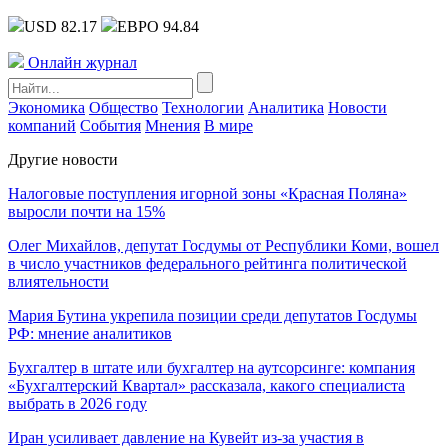
USD 82.17
ЕВРО 94.84
Онлайн журнал
Экономика
Общество
Технологии
Аналитика
Новости
компаний
События
Мнения
В мире
Другие новости
Налоговые поступления игорной зоны «Красная Поляна»
выросли почти на 15%
Олег Михайлов, депутат Госдумы от Республики Коми, вошел
в число участников федерального рейтинга политической
влиятельности
Мария Бутина укрепила позиции среди депутатов Госдумы
РФ: мнение аналитиков
Бухгалтер в штате или бухгалтер на аутсорсинге: компания
«Бухгалтерский Квартал» рассказала, какого специалиста
выбрать в 2026 году
Иран усиливает давление на Кувейт из-за участия в