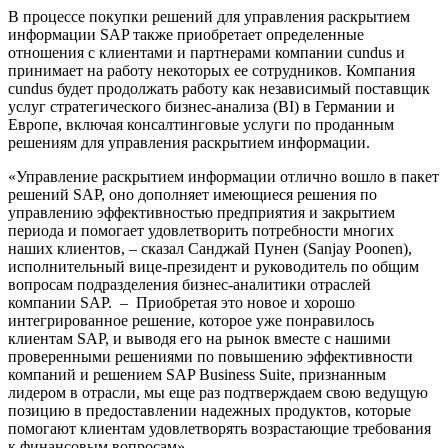
В процессе покупки решений для управления раскрытием
информации SAP также приобретает определенные
отношения с клиентами и партнерами компании cundus и
принимает на работу некоторых ее сотрудников. Компания
cundus будет продолжать работу как независимый поставщик
услуг стратегического бизнес-анализа (BI) в Германии и
Европе, включая консалтинговые услуги по проданным
решениям для управления раскрытием информации.
«Управление раскрытием информации отлично вошло в пакет
решений SAP, оно дополняет имеющиеся решения по
управлению эффективностью предприятия и закрытием
периода и помогает удовлетворить потребности многих
наших клиентов, – сказал Санджай Пунен (Sanjay Poonen),
исполнительный вице-президент и руководитель по общим
вопросам подразделения бизнес-аналитики отраслей
компании SAP. – Приобретая это новое и хорошо
интегрированное решение, которое уже понравилось
клиентам SAP, и выводя его на рынок вместе с нашими
проверенными решениями по повышению эффективности
компаний и решением SAP Business Suite, признанным
лидером в отрасли, мы еще раз подтверждаем свою ведущую
позицию в предоставлении надежных продуктов, которые
помогают клиентам удовлетворять возрастающие требования
к финансовым вопросам».