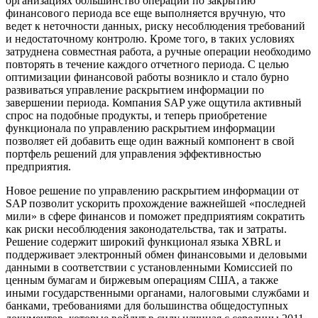
организациях большинство операций по закрытию
финансового периода все еще выполняется вручную, что
ведет к неточности данных, риску несоблюдения требований
и недостаточному контролю. Кроме того, в таких условиях
затруднена совместная работа, а ручные операции необходимо
повторять в течение каждого отчетного периода. С целью
оптимизации финансовой работы возникло и стало бурно
развиваться управление раскрытием информации по
завершении периода. Компания SAP уже ощутила активный
спрос на подобные продукты, и теперь приобретение
функционала по управлению раскрытием информации
позволяет ей добавить еще один важный компонент в свой
портфель решений для управления эффективностью
предприятия.
Новое решение по управлению раскрытием информации от
SAP позволит ускорить прохождение важнейшей «последней
мили» в сфере финансов и поможет предприятиям сократить
как риски несоблюдения законодательства, так и затраты.
Решение содержит широкий функционал языка XBRL и
поддерживает электронный обмен финансовыми и деловыми
данными в соответствии с установленными Комиссией по
ценным бумагам и биржевым операциям США, а также
иными государственными органами, налоговыми службами и
банками, требованиями для большинства общедоступных