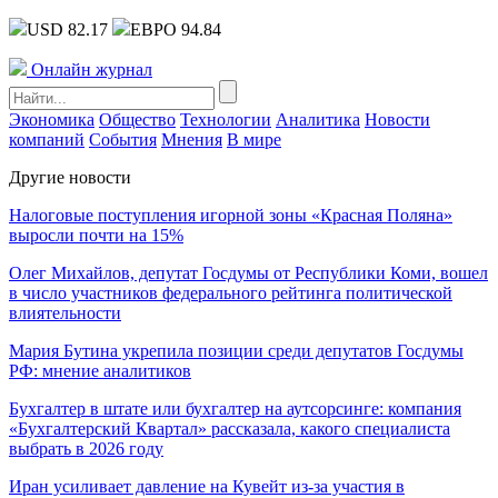
USD 82.17
ЕВРО 94.84
Онлайн журнал
Экономика
Общество
Технологии
Аналитика
Новости
компаний
События
Мнения
В мире
Другие новости
Налоговые поступления игорной зоны «Красная Поляна»
выросли почти на 15%
Олег Михайлов, депутат Госдумы от Республики Коми, вошел
в число участников федерального рейтинга политической
влиятельности
Мария Бутина укрепила позиции среди депутатов Госдумы
РФ: мнение аналитиков
Бухгалтер в штате или бухгалтер на аутсорсинге: компания
«Бухгалтерский Квартал» рассказала, какого специалиста
выбрать в 2026 году
Иран усиливает давление на Кувейт из-за участия в