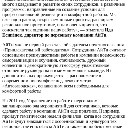
много вкладывает в развитие своих сотрудников, в различные
программы, направленные на создание условий для
профессиональной реализации и комфортной работы. Мы
ежегодно растем, открываем новые проекты, расширяем
региональное присутствие, и нам очень приятно, что
соискатели так оценили нашу работу», — отметила
Ида
Есипёнок, директор по персоналу компании АйТи
.
АйТи уже не первый раз стала обладателем почетного звания
«Привлекательный работодатель». Сотрудники АйТи считают
основными преимуществами работы в компании возможность
самореализации и обучения, стабильность, дружный
коллектив и демократичную атмосферу, уважительное
отношение руководства и взаимопомощь в команде. Из
дополнительных преимуществ — расположение в
современном новом офисе недалеко от метро
«Автозаводская», оснащенном всем необходимым для
комфортной работы.
На 2011 год Управление по работе с персоналом
запланировало ряд мероприятий для сотрудников, которые
сделают работу в компании АйТи еще приятнее. Например,
пройдут тематические недели филиалов, когда все сотрудники
АйТи будут знакомиться с особенностями и культурой тех
регионов, где есть офисы АйТи, а также попробуют местные