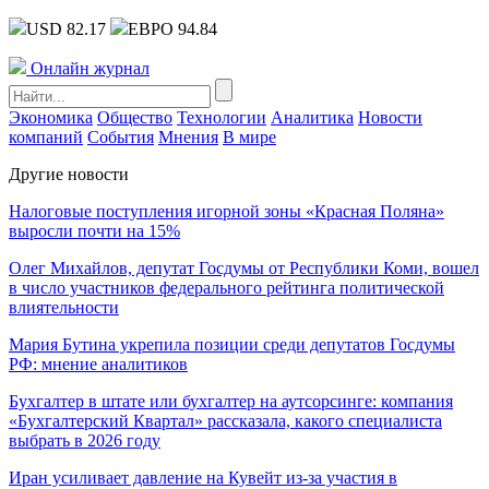
USD 82.17
ЕВРО 94.84
Онлайн журнал
Экономика
Общество
Технологии
Аналитика
Новости
компаний
События
Мнения
В мире
Другие новости
Налоговые поступления игорной зоны «Красная Поляна»
выросли почти на 15%
Олег Михайлов, депутат Госдумы от Республики Коми, вошел
в число участников федерального рейтинга политической
влиятельности
Мария Бутина укрепила позиции среди депутатов Госдумы
РФ: мнение аналитиков
Бухгалтер в штате или бухгалтер на аутсорсинге: компания
«Бухгалтерский Квартал» рассказала, какого специалиста
выбрать в 2026 году
Иран усиливает давление на Кувейт из-за участия в