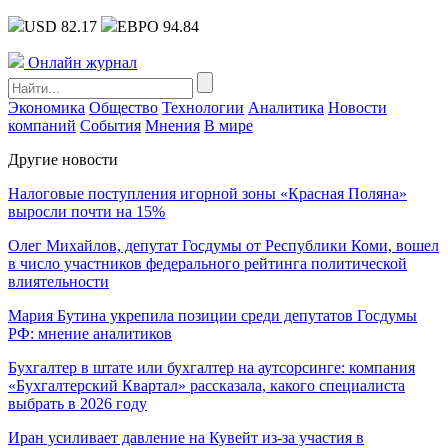
USD 82.17
ЕВРО 94.84
Онлайн журнал
Экономика
Общество
Технологии
Аналитика
Новости
компаний
События
Мнения
В мире
Другие новости
Налоговые поступления игорной зоны «Красная Поляна»
выросли почти на 15%
Олег Михайлов, депутат Госдумы от Республики Коми, вошел
в число участников федерального рейтинга политической
влиятельности
Мария Бутина укрепила позиции среди депутатов Госдумы
РФ: мнение аналитиков
Бухгалтер в штате или бухгалтер на аутсорсинге: компания
«Бухгалтерский Квартал» рассказала, какого специалиста
выбрать в 2026 году
Иран усиливает давление на Кувейт из-за участия в