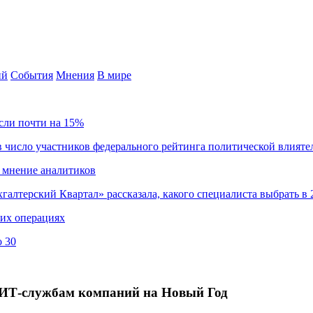
ий
События
Мнения
В мире
сли почти на 15%
 число участников федерального рейтинга политической влияте
 мнение аналитиков
хгалтерский Квартал» рассказала, какого специалиста выбрать в 
ких операциях
о 30
к ИТ-службам компаний на Новый Год