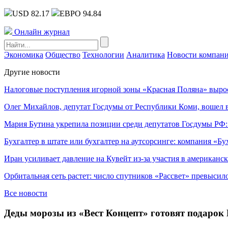
USD 82.17
ЕВРО 94.84
Онлайн журнал
Экономика
Общество
Технологии
Аналитика
Новости компан
Другие новости
Налоговые поступления игорной зоны «Красная Поляна» выро
Олег Михайлов, депутат Госдумы от Республики Коми, вошел в
Мария Бутина укрепила позиции среди депутатов Госдумы РФ:
Бухгалтер в штате или бухгалтер на аутсорсинге: компания «Бу
Иран усиливает давление на Кувейт из-за участия в американс
Орбитальная сеть растет: число спутников «Рассвет» превысил
Все новости
Деды морозы из «Вест Концепт» готовят подаро