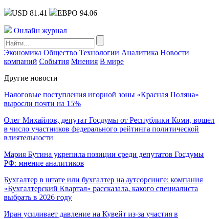
USD 81.41
ЕВРО 94.06
Онлайн журнал
Экономика
Общество
Технологии
Аналитика
Новости
компаний
События
Мнения
В мире
Другие новости
Налоговые поступления игорной зоны «Красная Поляна»
выросли почти на 15%
Олег Михайлов, депутат Госдумы от Республики Коми, вошел
в число участников федерального рейтинга политической
влиятельности
Мария Бутина укрепила позиции среди депутатов Госдумы
РФ: мнение аналитиков
Бухгалтер в штате или бухгалтер на аутсорсинге: компания
«Бухгалтерский Квартал» рассказала, какого специалиста
выбрать в 2026 году
Иран усиливает давление на Кувейт из-за участия в