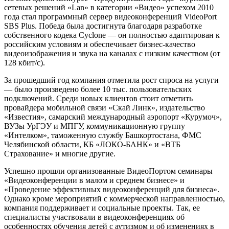
сетевых решений «Lan» в категории «Видео» успехом 2010
года стал программный сервер видеоконференций VideoPort
SBS Plus. Победа была достигнута благодаря разработке
собственного кодека Cyclone — он полностью адаптирован к
российским условиям и обеспечивает бизнес-качество
видеоизображения и звука на каналах с низким качеством (от
128 кбит/с).
За прошедший год компания отметила рост спроса на услуги
— было произведено более 10 тыс. пользовательских
подключений. Среди новых клиентов стоит отметить
провайдера мобильной связи «Скай Линк», издательство
«Известия», самарский международный аэропорт «Курумоч»,
ВУЗы УрГЭУ и МПГУ, коммуникационную группу
«Интелком», таможенную службу Башкортостана, ФМС
Челябинской области, КБ «ЛОКО-БАНК» и «ВТБ
Страхование» и многие другие.
Успешно прошли организованные ВидеоПортом семинары
«Видеоконференции в малом и среднем бизнесе» и
«Проведение эффективных видеоконференций для бизнеса».
Однако кроме мероприятий с коммерческой направленностью,
компания поддерживает и социальные проекты. Так, ее
специалисты участвовали в видеоконференциях об
особенностях обучения детей с аутизмом и об изменениях в