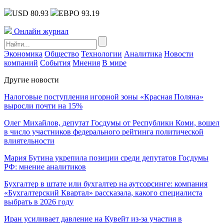
USD 80.93
ЕВРО 93.19
Онлайн журнал
Экономика
Общество
Технологии
Аналитика
Новости
компаний
События
Мнения
В мире
Другие новости
Налоговые поступления игорной зоны «Красная Поляна»
выросли почти на 15%
Олег Михайлов, депутат Госдумы от Республики Коми, вошел
в число участников федерального рейтинга политической
влиятельности
Мария Бутина укрепила позиции среди депутатов Госдумы
РФ: мнение аналитиков
Бухгалтер в штате или бухгалтер на аутсорсинге: компания
«Бухгалтерский Квартал» рассказала, какого специалиста
выбрать в 2026 году
Иран усиливает давление на Кувейт из-за участия в