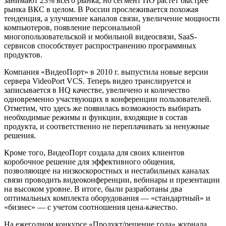
занимают 23% всего рынка, но сегмент ПО растет быстрее
рынка ВКС в целом. В России прослеживается похожая
тенденция, а улучшение каналов связи, увеличение мощности
компьютеров, появление персональной
многопользовательской и мобильной видеосвязи, SaaS-
сервисов способствует распространению программных
продуктов.
Компания «ВидеоПорт» в 2010 г. выпустила новые версии
сервера VideoPort VCS. Теперь видео транслируется и
записывается в HQ качестве, увеличено и количество
одновременно участвующих в конференции пользователей.
Отметим, что здесь же появилась возможность выбирать
необходимые режимы и функции, входящие в состав
продукта, и соответственно не переплачивать за ненужные
решения.
Кроме того, ВидеоПорт создала для своих клиентов
коробочное решение для эффективного общения,
позволяющее на низкоскоростных и нестабильных каналах
связи проводить видеоконференции, вебинары и презентации
на высоком уровне. В итоге, были разработаны два
оптимальных комплекта оборудования — «стандартный» и
«бизнес» — с учетом соотношения цена-качество.
На ежегодном конкурсе «Продукт/решение года» журнала