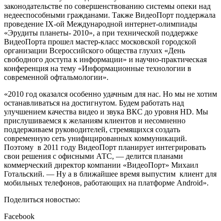
законодательстве по совершенствованию системы опеки над
недееспособными гражданами. Также ВидеоПорт поддержала
проведение IX-ой Международной интернет-олимпиады
«Эрудиты планеты- 2010», а при технической поддержке
ВидеоПорта прошел мастер-класс московской городской
организации Всероссийского общества глухих «День
свободного доступа к информации» и научно-практическая
конференция на тему «Информационные технологии в
современной офтальмологии».
«2010 год оказался особенно удачным для нас. Но мы не хотим
останавливаться на достигнутом. Будем работать над
улучшением качества видео и звука ВКС до уровня HD. Мы
прислушиваемся к желаниям клиентов и несомненно
поддерживаем руководителей, стремящихся создать
современную сеть унифицированных коммуникаций.
Поэтому в 2011 году ВидеоПорт планирует интегрировать
свои решения с офисными АТС, — делится планами
коммерческий директор компании «ВидеоПорт» Михаил
Готальский. — Ну а в ближайшее время выпустим клиент для
мобильных телефонов, работающих на платформе Android».
Поделиться новостью:
Facebook