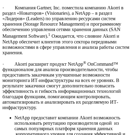
· Компания Gartner, Inc. поместила компанию Akorri в
раздел «Новаторов» (Visionaries), а NetApp – в раздел
«Лидеров» (Leaders) по управлению ресурсами систем
хранения (Storage Resource Management) и программному
обеспечению управления сетями хранения данных (SAN
1
Management Software).
Ожидается, что слияние Akorri и
NetApp обеспечит клиентов этого сектора передовыми
возможностями в сфере управления и анализа работы систем
хранения.
®
· Akorri расширит продукт NetApp
OnCommand™
функционалом для анализа производительности, чтобы
предоставить заказчикам улучшенные возможности
мониторинга ИТ-инфраструктуры на всех ее уровнях. В
результате заказчики смогут дополнительно повысить
эффективность и гибкость информационных технологий
благодаря функциям, помогающим контролировать,
автоматизировать и анализировать их разделяемую ИТ-
инфраструктуру.
NetApp предоставит компании Akorri возможность
использовать репутацию производителя одной из
самых популярных платформ хранения данных
корпоративного уровня для создания эффективной и