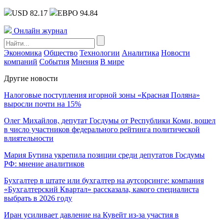
USD 82.17
ЕВРО 94.84
Онлайн журнал
Экономика
Общество
Технологии
Аналитика
Новости
компаний
События
Мнения
В мире
Другие новости
Налоговые поступления игорной зоны «Красная Поляна»
выросли почти на 15%
Олег Михайлов, депутат Госдумы от Республики Коми, вошел
в число участников федерального рейтинга политической
влиятельности
Мария Бутина укрепила позиции среди депутатов Госдумы
РФ: мнение аналитиков
Бухгалтер в штате или бухгалтер на аутсорсинге: компания
«Бухгалтерский Квартал» рассказала, какого специалиста
выбрать в 2026 году
Иран усиливает давление на Кувейт из-за участия в