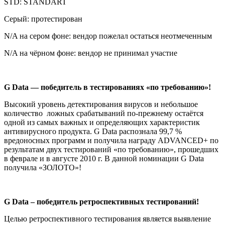
STD: STANDART
Серый: протестирован
N/A на сером фоне: вендор пожелал остаться неотмеченным
N/A на чёрном фоне: вендор не принимал участие
G Data — победитель в тестированиях «по требованию»!
Высокий уровень детектирования вирусов и небольшое
количество ложных срабатываний по-прежнему остаётся
одной из самых важных и определяющих характеристик
антивирусного продукта. G Data распознала 99,7 %
вредоносных программ и получила награду ADVANCED+ по
результатам двух тестирований «по требованию», прошедших
в феврале и в августе
2010 г
. В данной номинации G Data
получила «ЗОЛОТО»!
G D
ata
– победитель ретроспективных тестирований!
Целью ретроспективного тестирования является выявление