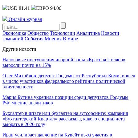
USD 81.41
ЕВРО 94.06
Онлайн журнал
Экономика
Общество
Технологии
Аналитика
Новости
компаний
События
Мнения
В мире
Другие новости
Налоговые поступления игорной зоны «Красная Поляна»
выросли почти на 15%
Олег Михайлов, депутат Госдумы от Республики Коми, вошел
в число участников федерального рейтинга политической
влиятельности
Мария Бутина укрепила позиции среди депутатов Госдумы
РФ: мнение аналитиков
Бухгалтер в штате или бухгалтер на аутсорсинге: компания
«Бухгалтерский Квартал» рассказала, какого специалиста
выбрать в 2026 году
Иран усиливает давление на Кувейт из-за участия в