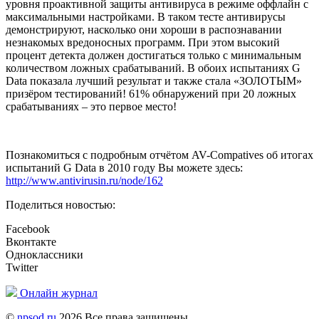
уровня проактивной защиты антивируса в режиме оффлайн с
максимальными настройками. В таком тесте антивирусы
демонстрируют, насколько они хороши в распознавании
незнакомых вредоносных программ. При этом высокий
процент детекта должен достигаться только с минимальным
количеством ложных срабатываний. В обоих испытаниях G
Data показала лучший результат и также стала «ЗОЛОТЫМ»
призёром тестирований! 61% обнаружений при 20 ложных
срабатываниях – это первое место!
Познакомиться с подробным отчётом AV-Compatives об итогах
испытаний G Data в 2010 году Вы можете здесь:
http://www.antivirusin.ru/node/162
Поделиться новостью:
Facebook
Вконтакте
Одноклассники
Twitter
Онлайн журнал
©
npsod.ru
2026 Все права защищены