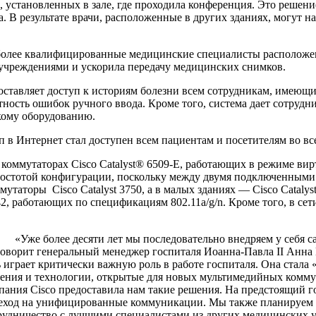
C60, установленных в зале, где проходила конференция. Это реш
. В результате врачи, расположенные в других зданиях, могут н
е квалифицированные медицинские специалисты расположенно
учреждениями и ускорила передачу медицинских снимков.
ляет доступ к историям болезни всем сотрудникам, имеющим 
ность ошибок ручного ввода. Кроме того, система дает сотрудн
кому оборудованию.
Интернет стал доступен всем пациентам и посетителям во все
мутаторах Cisco Catalyst® 6509-E, работающих в режиме виртуа
остотой конфигурации, поскольку между двумя подключенными 
таторы Cisco Catalyst 3750, а в малых зданиях — Cisco Catalys
142, работающих по спецификациям 802.11a/g/n. Кроме того, в 
е более десяти лет мы последовательно внедряем у себя са
оворит генеральный менеджер госпиталя Иоанна-Павла II Анна 
ь играет критически важную роль в работе госпиталя. Она стал
ения и технологии, открытые для новых мультимедийных коммуни
пания Cisco предоставила нам такие решения. На предстоящий г
еход на унифицированные коммуникации. Мы также планируем 
рудничество с лучшими специалистами из других медицинских