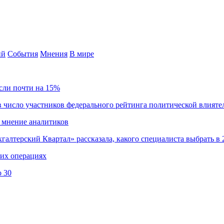
ий
События
Мнения
В мире
сли почти на 15%
 число участников федерального рейтинга политической влияте
 мнение аналитиков
хгалтерский Квартал» рассказала, какого специалиста выбрать в 
ких операциях
о 30