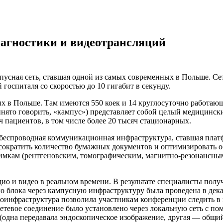
иагностики и видеотрансляций
пусная сеть, ставшая одной из самых современных в Польше. Сет
госпиталя со скоростью до 10 гигабит в секунду.
ольше. Там имеются 550 коек и 14 круглосуточно работающих
нято говорить, «кампус») представляет собой целый медицински
ч пациентов, в том числе более 20 тысяч стационарных.
спроводная коммуникационная инфраструктура, ставшая плат
сократить количество бумажных документов и оптимизировать об
ам (рентгеновским, томографическим, магнитно-резонансным и 
ио и видео в реальном времени. В результате специалисты пол
о блока через кампусную инфраструктуру была проведена в дек
еоинфраструктура позволила участникам конференции следить в
тевое соединение было установлено через локальную сеть с пом
 (одна передавала эндоскопическое изображение, другая — общи