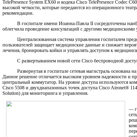
TelePresence System EX60 и кодека Cisco TelePresence Codec 
высокой четкости, которые передаются из операционного театра
рекомендации.
В госпитале имени Иоанна-Павла II сосредоточены наиболе
облегчила проведение консультаций с другими медицинскими 
Централизованная система управления госпиталем предостав
пользователей защищает медицинские данные и снижает вероят
лечения, бронировать койки и управлять доступом к медицинс
С развертыванием новой сети Cisco беспроводной доступ в 
Развернутая в госпитале сетевая магистраль основана на ком
Данное решение отличается высоким уровнем надежности и пр
центральный коммутатор. На уровне доступа используются комму
Cisco 5508 и двухдиапазонных точек доступа Cisco Aironet® 1
Solution) для мониторинга и управления.
«Уж
— г
сет
реш
ком
пер
сот