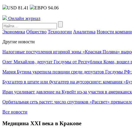
USD 81.41
ЕВРО 94.06
Онлайн журнал
Экономика
Общество
Технологии
Аналитика
Новости компан
Другие новости
Налоговые поступления игорной зоны «Красная Поляна» выро
Олег Михайлов, депутат Госдумы от Республики Коми, вошел в
Мария Бутина укрепила позиции среди депутатов Госдумы РФ:
Бухгалтер в штате или бухгалтер на аутсорсинге: компания «Бу
Иран усиливает давление на Кувейт из-за участия в американс
Орбитальная сеть растет: число спутников «Рассвет» превысил
Все новости
Медицина XXI века в Кракове