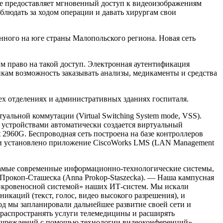
ение предоставляет мгновенный доступ к видеоизображениям
аблюдать за ходом операции и давать хирургам свои
го на юге страны Малопольского региона. Новая сеть
право на такой доступ. Электронная аутентификация
икам возможность заказывать анализы, медикаменты и средства
х отделениях и административных зданиях госпиталя.
льной коммутации (Virtual Switching System mode, VSS).
устройствами автоматически создается виртуальный
t 2960G. Беспроводная сеть построена на базе контроллеров
сети установлено приложение CiscoWorks LMS (LAN Management
мые современные информационно-технологические системы,
Прокоп-Сташеска (Anna Prokop-Staszecka). — Наша кампусная
а «кровеносной системой» наших ИТ-систем. Мы искали
каций (текст, голос, видео высокого разрешения), и
од мы запланировали дальнейшее развитие своей сети и
распространять услуги телемедицины и расширять
 учреждений с помощью технологии видеоконференций».