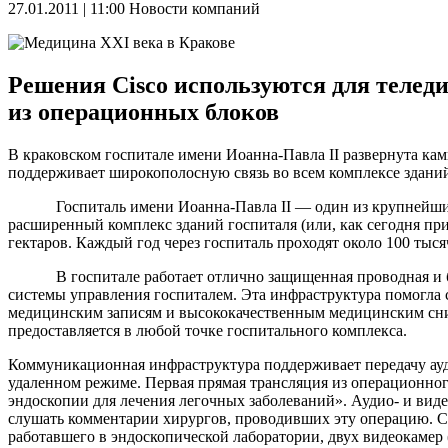
27.01.2011 | 11:00
Новости компаний
Решения Cisco используются для телед
из операционных блоков
В краковском госпитале имени Иоанна-Павла II развернута кам
поддерживает широкополосную связь во всем комплексе зданий 
Госпиталь имени Иоанна-Павла II — один из крупнейших в П
расширенный комплекс зданий госпиталя (или, как сегодня при
гектаров. Каждый год через госпиталь проходят около 100 тыся
В госпитале работает отлично защищенная проводная и бе
системы управления госпиталем. Эта инфраструктура помогла 
медицинским записям и высококачественным медицинским снимк
предоставляется в любой точке госпитального комплекса.
Коммуникационная инфраструктура поддерживает передачу ауд
удаленном режиме. Первая прямая трансляция из операционног
эндоскопии для лечения легочных заболеваний». Аудио- и вид
слушать комментарии хирургов, проводивших эту операцию. Се
работавшего в эндоскопической лаборатории, двух видеокамер