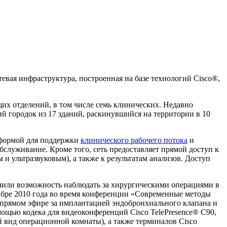
евая инфраструктура, построенная на базе технологий Cisco®,
 отделений, в том числе семь клинических. Недавно
й городок из 17 зданий, раскинувшийся на территории в 10
формой для поддержки
клинического рабочего потока
и
служивание. Кроме того, сеть предоставляет прямой доступ к
ультразвуковым), а также к результатам анализов. Доступ
учили возможность наблюдать за хирургическими операциями в
абре 2010 года во время конференции «Современные методы
 прямом эфире за имплантацией эндобронхиального клапана и
ощью кодека для видеоконференций Cisco TelePresence® C90,
й вид операционной комнаты), а также терминалов Cisco