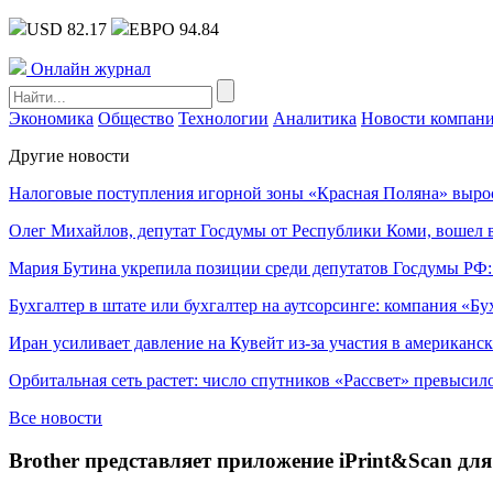
USD 82.17
ЕВРО 94.84
Онлайн журнал
Экономика
Общество
Технологии
Аналитика
Новости компан
Другие новости
Налоговые поступления игорной зоны «Красная Поляна» выро
Олег Михайлов, депутат Госдумы от Республики Коми, вошел в
Мария Бутина укрепила позиции среди депутатов Госдумы РФ:
Бухгалтер в штате или бухгалтер на аутсорсинге: компания «Бу
Иран усиливает давление на Кувейт из-за участия в американс
Орбитальная сеть растет: число спутников «Рассвет» превысил
Все новости
Brother представляет приложение iPrint&Scan дл