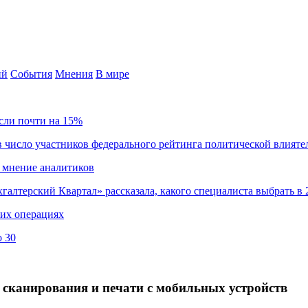
ий
События
Мнения
В мире
сли почти на 15%
 число участников федерального рейтинга политической влияте
 мнение аналитиков
хгалтерский Квартал» рассказала, какого специалиста выбрать в 
ких операциях
о 30
я сканирования и печати с мобильных устройств