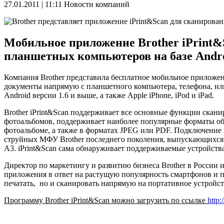
27.01.2011 | 11:11
Новости компаний
Мобильное приложение Brother iPrint&S
планшетных компьютеров на базе Andro
Компания Brother представила бесплатное мобильное приложен
документы напрямую с планшетного компьютера, телефона, ил
Android версии 1.6 и выше, а также Аpple iPhone, iPod и iPad.
Brother iPrint&Scan поддерживает все основные функции скан
фотоальбомов, поддерживает наиболее популярные форматы обы
фотоальбоме, а также в форматах JPEG или PDF. Подключение
струйных МФУ Brother последнего поколения, выпускающихся 
А3. iPrint&Scan сама обнаруживает поддерживаемые устройства
Директор по маркетингу и развитию бизнеса Brother в России
приложения в ответ на растущую популярность смартфонов и пл
печатать, но и сканировать напрямую на портативное устройс
Программу Brother iPrint&Scan можно загрузить по ссылке
http