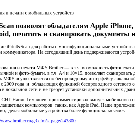
can позволят обладателям Apple iPhone, 
id, печатать и сканировать документы 
ие iPrint&Scan для работы c многофункциональными устройствам
и коммуникатора. На сегодняшний день поддерживаются устройс
ирования и печати МФУ Brother — в т.ч. возможность фотопечат
чной и фото-бумаги, в т.ч. А4 и 10×15, позволяет сканировать
 к МФУ осуществляется по беспроводному интерфейсу локальной
с 2009 года и обладающих функцией беспроводного сетевого с
 в локальной сети и не требует установки дополнительных драй
 и СНГ Наиль Гималиев прокомментировал выпуск мобильного при
аншетных компьютеров, таких, как Apple iPad. Наше приложение
тво, делая мобильные устройства более функциональными».
://www.brother.ru/g3.cfm/s_page/243800