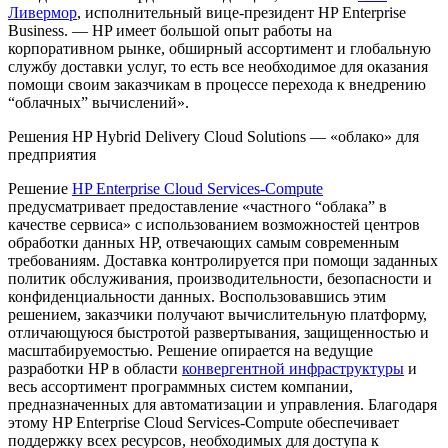
Ливермор
, исполнительный вице-президент HP Enterprise
Business. — HP имеет большой опыт работы на
корпоративном рынке, обширный ассортимент и глобальную
службу доставки услуг, то есть все необходимое для оказания
помощи своим заказчикам в процессе перехода к внедрению
“облачных” вычислений».
Решения HP Hybrid Delivery Cloud Solutions — «облако» для
предприятия
Решение
HP Enterprise Cloud Services-Compute
предусматривает предоставление «частного “облака” в
качестве сервиса» с использованием возможностей центров
обработки данных HP, отвечающих самым современным
требованиям. Доставка контролируется при помощи заданных
политик обслуживания, производительности, безопасности и
конфиденциальности данных. Воспользовавшись этим
решением, заказчики получают вычислительную платформу,
отличающуюся быстротой развертывания, защищенностью и
масштабируемостью. Решение опирается на ведущие
разработки HP в области
конвергентной инфраструктуры
и
весь ассортимент программных систем компании,
предназначенных для автоматизации и управления. Благодаря
этому HP Enterprise Cloud Services-Compute обеспечивает
поддержку всех ресурсов, необходимых для доступа к