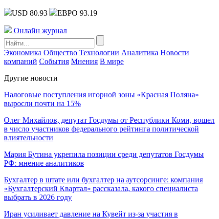
USD 80.93
ЕВРО 93.19
Онлайн журнал
Экономика
Общество
Технологии
Аналитика
Новости
компаний
События
Мнения
В мире
Другие новости
Налоговые поступления игорной зоны «Красная Поляна»
выросли почти на 15%
Олег Михайлов, депутат Госдумы от Республики Коми, вошел
в число участников федерального рейтинга политической
влиятельности
Мария Бутина укрепила позиции среди депутатов Госдумы
РФ: мнение аналитиков
Бухгалтер в штате или бухгалтер на аутсорсинге: компания
«Бухгалтерский Квартал» рассказала, какого специалиста
выбрать в 2026 году
Иран усиливает давление на Кувейт из-за участия в