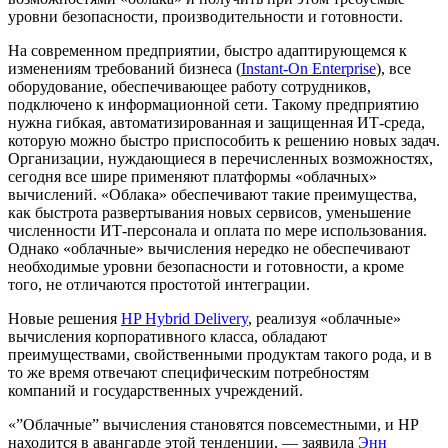
уровни безопасности, производительности и готовности.
На современном предприятии, быстро адаптирующемся к
изменениям требований бизнеса (
Instant-On Enterprise
), все
оборудование, обеспечивающее работу сотрудников,
подключено к информационной сети. Такому предприятию
нужна гибкая, автоматизированная и защищенная ИТ-среда,
которую можно быстро приспособить к решению новых задач.
Организации, нуждающиеся в перечисленных возможностях,
сегодня все шире применяют платформы «облачных»
вычислений. «Облака» обеспечивают такие преимущества,
как быстрота развертывания новых сервисов, уменьшение
численности ИТ-персонала и оплата по мере использования.
Однако «облачные» вычисления нередко не обеспечивают
необходимые уровни безопасности и готовности, а кроме
того, не отличаются простотой интеграции.
Новые решения
HP Hybrid Delivery
, реализуя «облачные»
вычисления корпоративного класса, обладают
преимуществами, свойственными продуктам такого рода, и в
то же время отвечают специфическим потребностям
компаний и государственных учреждений.
«”Облачные” вычисления становятся повсеместными, и HP
находится в авангарде этой тенденции, — заявила
Энн