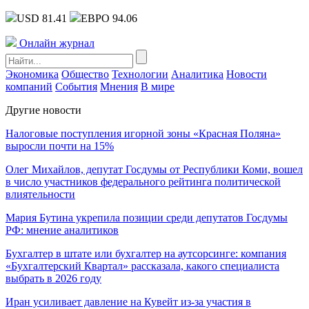
USD 81.41
ЕВРО 94.06
Онлайн журнал
Экономика
Общество
Технологии
Аналитика
Новости
компаний
События
Мнения
В мире
Другие новости
Налоговые поступления игорной зоны «Красная Поляна»
выросли почти на 15%
Олег Михайлов, депутат Госдумы от Республики Коми, вошел
в число участников федерального рейтинга политической
влиятельности
Мария Бутина укрепила позиции среди депутатов Госдумы
РФ: мнение аналитиков
Бухгалтер в штате или бухгалтер на аутсорсинге: компания
«Бухгалтерский Квартал» рассказала, какого специалиста
выбрать в 2026 году
Иран усиливает давление на Кувейт из-за участия в