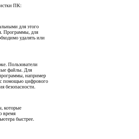
чистки ПК:
альными для этого
я. Программы, для
обходимо удалять или
рке. Пользователи
ные файлы. Для
программы, например
ь с помощью цифрового
ия безопасности.
ы, которые
о время
ьютера быстрее.