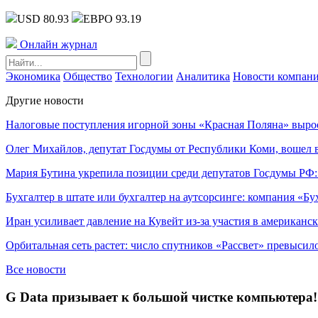
USD 80.93
ЕВРО 93.19
Онлайн журнал
Экономика
Общество
Технологии
Аналитика
Новости компан
Другие новости
Налоговые поступления игорной зоны «Красная Поляна» выро
Олег Михайлов, депутат Госдумы от Республики Коми, вошел в
Мария Бутина укрепила позиции среди депутатов Госдумы РФ:
Бухгалтер в штате или бухгалтер на аутсорсинге: компания «Бу
Иран усиливает давление на Кувейт из-за участия в американс
Орбитальная сеть растет: число спутников «Рассвет» превысил
Все новости
G Data призывает к большой чистке компьютера!