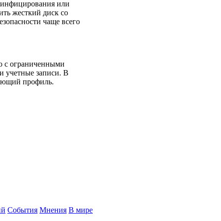
е инфицирования или
ить жесткий диск со
зопасности чаще всего
ко с ограниченными
и учетные записи. В
вующий профиль.
ий
События
Мнения
В мире