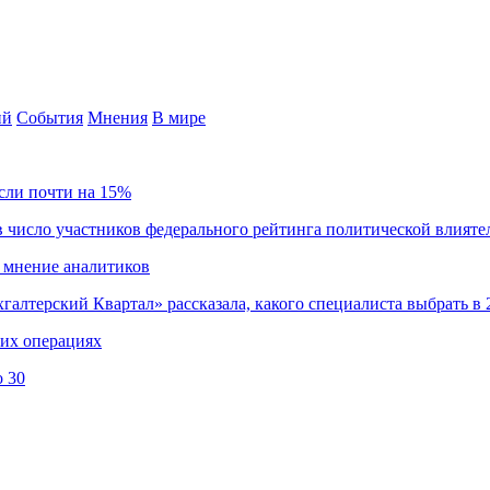
ий
События
Мнения
В мире
сли почти на 15%
 число участников федерального рейтинга политической влияте
 мнение аналитиков
хгалтерский Квартал» рассказала, какого специалиста выбрать в 
ких операциях
о 30