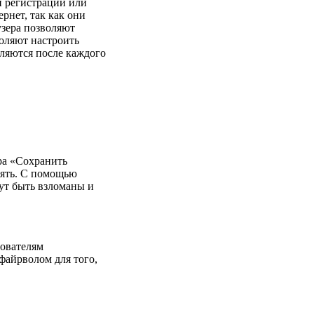
и регистрации или
рнет, так как они
узера позволяют
воляют настроить
ляются после каждого
ра «Сохранить
лять. С помощью
ут быть взломаны и
зователям
файрволом для того,