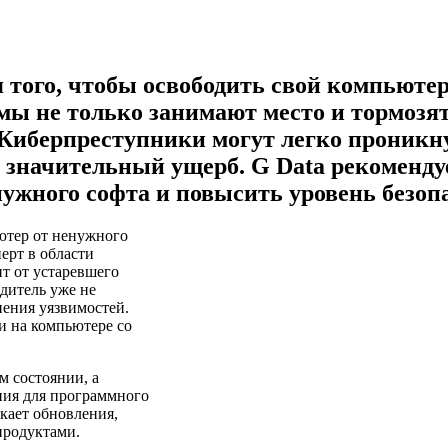
я того, чтобы освободить свой компьюте
ы не только занимают место и тормозят
. Киберпреступники могут легко проник
 значительный ущерб. G Data рекоменду
ужного софта и повысить уровень безоп
ютер от ненужного
ерт в области
ит от устаревшего
дитель уже не
нения уязвимостей.
и на компьютере со
м состоянии, а
ния для программного
кает обновления,
продуктами.