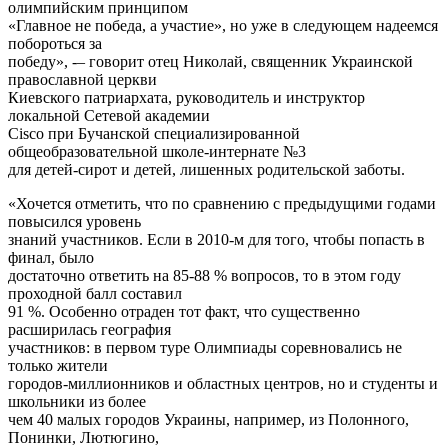
олимпийским принципом
«Главное не победа, а участие», но уже в следующем надеемся
побороться за
победу», -– говорит отец Николай, священник Украинской
православной церкви
Киевского патриархата, руководитель и инструктор
локальной Сетевой академии
Cisco при Бучанской специализированной
общеобразовательной школе-интернате №3
для детей-сирот и детей, лишенных родительской заботы.
«Хочется отметить, что по сравнению с предыдущими годами
повысился уровень
знаний участников. Если в 2010-м для того, чтобы попасть в
финал, было
достаточно ответить на 85-88 % вопросов, то в этом году
проходной балл составил
91 %. Особенно отраден тот факт, что существенно
расширилась география
участников: в первом туре Олимпиады соревновались не
только жители
городов-миллионников и областных центров, но и студенты и
школьники из более
чем 40 малых городов Украины, например, из Полонного,
Понинки, Лютюгино,