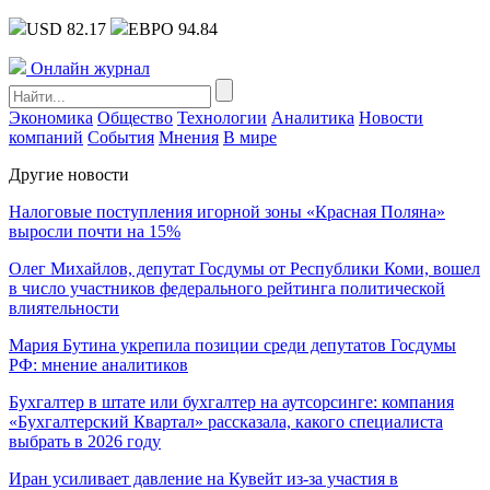
USD 82.17
ЕВРО 94.84
Онлайн журнал
Экономика
Общество
Технологии
Аналитика
Новости
компаний
События
Мнения
В мире
Другие новости
Налоговые поступления игорной зоны «Красная Поляна»
выросли почти на 15%
Олег Михайлов, депутат Госдумы от Республики Коми, вошел
в число участников федерального рейтинга политической
влиятельности
Мария Бутина укрепила позиции среди депутатов Госдумы
РФ: мнение аналитиков
Бухгалтер в штате или бухгалтер на аутсорсинге: компания
«Бухгалтерский Квартал» рассказала, какого специалиста
выбрать в 2026 году
Иран усиливает давление на Кувейт из-за участия в