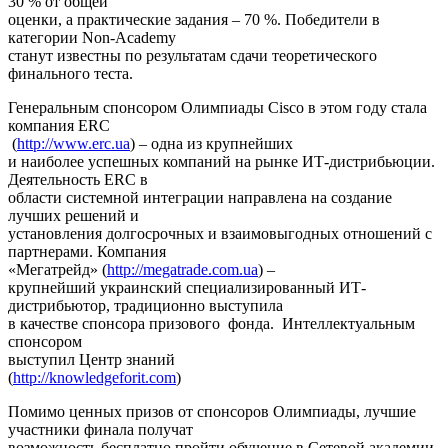
30 % от общей
оценки, а практические задания – 70 %. Победители в
категории Non-Academy
станут известны по результатам сдачи теоретического
финального теста.
Генеральным спонсором Олимпиады Cisco в этом году стала
компания ERC
(
http://www.erc.ua
) – одна из крупнейших
и наиболее успешных компаний на рынке ИТ-дистрибьюции.
Деятельность ERC в
области системной интеграции направлена на создание
лучших решений и
установления долгосрочных и взаимовыгодных отношений с
партнерами. Компания
«Мегатрейд» (
http://megatrade.com.ua
) –
крупнейший украинский специализированный ИТ-
дистрибьютор, традиционно выступила
в качестве спонсора призового фонда. Интеллектуальным
спонсором
выступил Центр знаний
(
http://knowledgeforit.com
)
Помимо ценных призов от спонсоров Олимпиады, лучшие
участники финала получат
возможность бесплатно пройти обучение в Сетевой академии