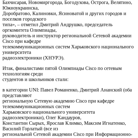
Бахчисарая, Новомиргорода, Богодухова, Острога, Велятино,
Южноукраинска,
Доробратово, Калиновки, Ясиноватой и других городов и
поселков городского
типа», – отметил Дмитрий Андрушко, председатель
оргкомитета Олимпиады,
руководитель и инструктор региональной Сетевой академии
Cisco при кафедре
телекоммуникационных систем Харьковского национального
университета
радиоэлектроники (ХНУРЭ).
Итак, финалистами пятой Олимпиады Cisco по сетевым
технологиям среди
студентов и школьников стали:
в категории UNI: Павел Романенко, Дмитрий Ананский (оба
представляют
региональную Сетевую академию Cisco при кафедре
телекоммуникационных систем
Харьковского национального университета
радиоэлектроники), Олег Кандауров,
Константин Сырых, Ярослав Климко, Максим Игнатенко,
Василий Горлатый (все из
региональной Сетевой академии Cisco при Информационно-