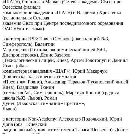
«ШАГ»), Станислав Марков (Сетевая академия Cisco при
Одесском филиале
компьютерной академии «ШАГ») и Владимир Христенко
(региональная Сетевая
академия Cisco при Центре последипломного образования
ОАО «Укртелеком»).
в категории HS3: Павел Осмаков (школа-лицей №3,
Симферополь), Валентин
Мартищенко (Технико-экономический лицей №61,
Днепропетровск), Денис Захаров
(Технологический лицей, Киев), Артем Золотопуп и Даниил
Исаев (оба –
компьютерная академия «ШАГ»), Юрий Макарчук
(Ровненская классическая гимназия
«Престиж», Ровно), Александр Тарасюк (Русановский лицей,
Киев), Владислав Тюнин
(гимназия №1, Симферополь), Маркиян Костив (средняя
школа №93, Львов), Роман
Дунец (Львовская гимназия «Престиж»,
Львов).
в категории Non-Academy: Александр Подольский, Юрий
Допа (оба – Киевский
национальный университет имени Тараса Шевченко), Денис