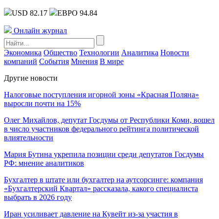
USD 82.17
ЕВРО 94.84
Онлайн журнал
Экономика
Общество
Технологии
Аналитика
Новости
компаний
События
Мнения
В мире
Другие новости
Налоговые поступления игорной зоны «Красная Поляна»
выросли почти на 15%
Олег Михайлов, депутат Госдумы от Республики Коми, вошел
в число участников федерального рейтинга политической
влиятельности
Мария Бутина укрепила позиции среди депутатов Госдумы
РФ: мнение аналитиков
Бухгалтер в штате или бухгалтер на аутсорсинге: компания
«Бухгалтерский Квартал» рассказала, какого специалиста
выбрать в 2026 году
Иран усиливает давление на Кувейт из-за участия в