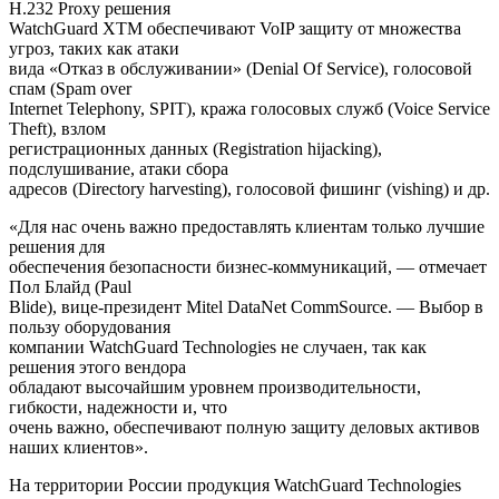
H.232 Proxy решения
WatchGuard XTM обеспечивают VoIP защиту от множества
угроз, таких как атаки
вида «Отказ в обслуживании» (Denial Of Service), голосовой
спам (Spam over
Internet Telephony, SPIT), кража голосовых служб (Voice Service
Theft), взлом
регистрационных данных (Registration hijacking),
подслушивание, атаки сбора
адресов (Directory harvesting), голосовой фишинг (vishing) и др.
«Для нас очень важно предоставлять клиентам только лучшие
решения для
обеспечения безопасности бизнес-коммуникаций, — отмечает
Пол Блайд (Paul
Blide), вице-президент Mitel DataNet CommSource. — Выбор в
пользу оборудования
компании WatchGuard Technologies не случаен, так как
решения этого вендора
обладают высочайшим уровнем производительности,
гибкости, надежности и, что
очень важно, обеспечивают полную защиту деловых активов
наших клиентов».
На территории России продукция WatchGuard Technologies