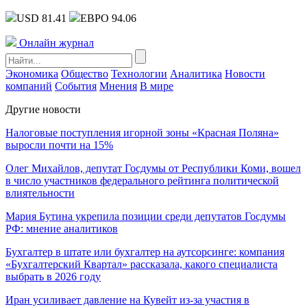
USD 81.41
ЕВРО 94.06
Онлайн журнал
Экономика
Общество
Технологии
Аналитика
Новости
компаний
События
Мнения
В мире
Другие новости
Налоговые поступления игорной зоны «Красная Поляна»
выросли почти на 15%
Олег Михайлов, депутат Госдумы от Республики Коми, вошел
в число участников федерального рейтинга политической
влиятельности
Мария Бутина укрепила позиции среди депутатов Госдумы
РФ: мнение аналитиков
Бухгалтер в штате или бухгалтер на аутсорсинге: компания
«Бухгалтерский Квартал» рассказала, какого специалиста
выбрать в 2026 году
Иран усиливает давление на Кувейт из-за участия в