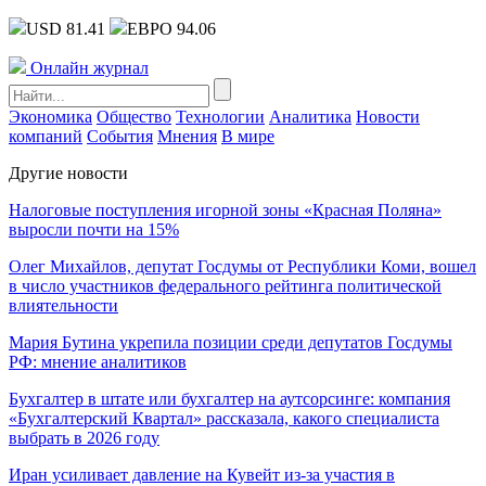
USD 81.41
ЕВРО 94.06
Онлайн журнал
Экономика
Общество
Технологии
Аналитика
Новости
компаний
События
Мнения
В мире
Другие новости
Налоговые поступления игорной зоны «Красная Поляна»
выросли почти на 15%
Олег Михайлов, депутат Госдумы от Республики Коми, вошел
в число участников федерального рейтинга политической
влиятельности
Мария Бутина укрепила позиции среди депутатов Госдумы
РФ: мнение аналитиков
Бухгалтер в штате или бухгалтер на аутсорсинге: компания
«Бухгалтерский Квартал» рассказала, какого специалиста
выбрать в 2026 году
Иран усиливает давление на Кувейт из-за участия в