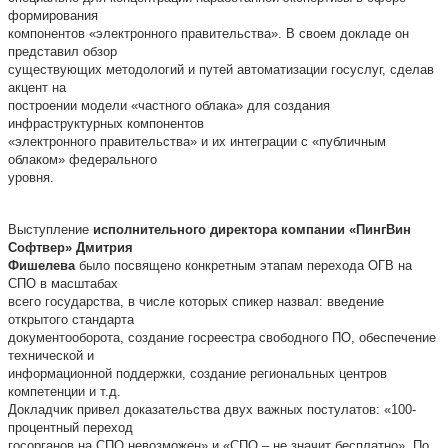
формирования
компонентов «электронного правительства». В своем докладе он
представил обзор
существующих методологий и путей автоматизации госуслуг, сделав
акцент на
построении модели «частного облака» для создания
инфраструктурных компонентов
«электронного правительства» и их интеграции с «публичным
облаком» федерального
уровня.
Выступление
исполнительного директора компании «ПингВин
Софтвер» Дмитрия
Фишелева
было посвящено конкретным этапам перехода ОГВ на
СПО в масштабах
всего государства, в числе которых спикер назвал: введение
открытого стандарта
документооборота, создание госреестра свободного ПО, обеспечение
технической и
информационной поддержки, создание региональных центров
компетенции и т.д.
Докладчик привел доказательства двух важных постулатов: «100-
процентный переход
госорганов на СПО невозможен» и «СПО – не значит бесплатно». По