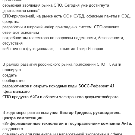
серьезная эволюция рынка СПО. Сегодня уже достигнута
„критическая масса“
СПО-приложений, на рынке есть ОС и СУБД, офисные пакеты и СЭД,
средства
разработки и широкий набор прикладных систем. СПО-решения
отвечают основным
потребностям госсектора по вопросам надежности, безопасности,
отсутствия
избыточного функционала», — отметил Тагир Яппаров.
В рамках развития российского рынка приложений СПО ГК АйТи
планирует
создать
сообщество
разработчиков и открыть исходные коды БОСС-Референт 4J
флагманского
СПО-продукта АйТи в области электронного документооборота.
В ходе мероприятия выступил
Виктор Гриднев, руководитель
центра компетенции
«Информационные технологии в госуправлении» компании АйТи,
созданного
специально для концентрации наработанной экспертизы в сфере