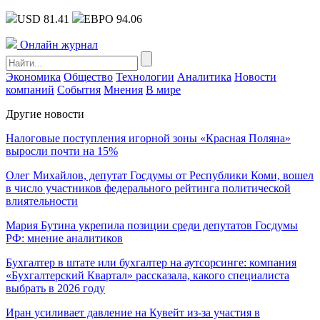
USD 81.41
ЕВРО 94.06
Онлайн журнал
Экономика
Общество
Технологии
Аналитика
Новости
компаний
События
Мнения
В мире
Другие новости
Налоговые поступления игорной зоны «Красная Поляна»
выросли почти на 15%
Олег Михайлов, депутат Госдумы от Республики Коми, вошел
в число участников федерального рейтинга политической
влиятельности
Мария Бутина укрепила позиции среди депутатов Госдумы
РФ: мнение аналитиков
Бухгалтер в штате или бухгалтер на аутсорсинге: компания
«Бухгалтерский Квартал» рассказала, какого специалиста
выбрать в 2026 году
Иран усиливает давление на Кувейт из-за участия в