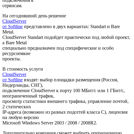
подключения к
сервисам.
На сегодняшний день решение
CloudServer
от Softline
представлено в двух вариантах: Standart и Bare
Metal.
CloudServer Standart подойдет практически под любой проект,
а Bare Metal
специально предназначен под специфические и особо
ресурсоемкие
проекты.
В стоимость услуги
CloudServer
от Softline
входят: выбор площадки размещения (Россия,
Нидерланды, СНГ),
подключение CloudServer к порту 100 МБит/с или 1 ГБит/c,
неограниченный трафик,
просмотр статистики внешнего трафика, управление почтой,
2 статических
IP-адреса (возможно из разных подсетей класса C), лицензия
на любую версию
Microsoft Windows Server 2003 / 2008 / 2008R2.
Дополнительно компания сможет выбрать операционную