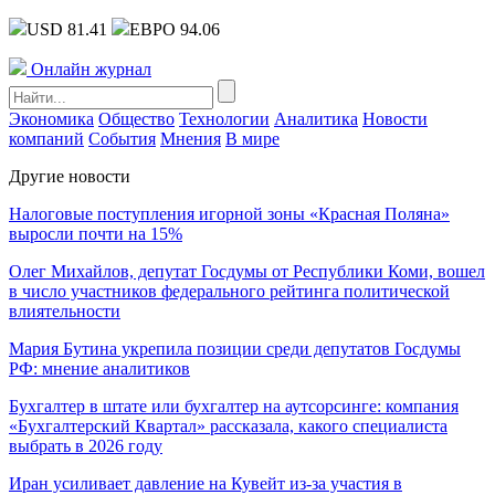
USD 81.41
ЕВРО 94.06
Онлайн журнал
Экономика
Общество
Технологии
Аналитика
Новости
компаний
События
Мнения
В мире
Другие новости
Налоговые поступления игорной зоны «Красная Поляна»
выросли почти на 15%
Олег Михайлов, депутат Госдумы от Республики Коми, вошел
в число участников федерального рейтинга политической
влиятельности
Мария Бутина укрепила позиции среди депутатов Госдумы
РФ: мнение аналитиков
Бухгалтер в штате или бухгалтер на аутсорсинге: компания
«Бухгалтерский Квартал» рассказала, какого специалиста
выбрать в 2026 году
Иран усиливает давление на Кувейт из-за участия в