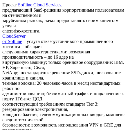
Проект
Softline Cloud Services
,
предлагающий SaaS-решения корпоративным пользователям
на отечественном и
зарубежном рынках, начал предоставлять своим клиентам
услуги
enterprise-хостинга.
CloudServer
от Softline
– услуга отказоустойчивого промышленного
хостинга – обладает
следующими характеристиками: возможная
производительность – до 16 ядер на
виртуальную машину; только брендовое оборудование: IBM,
HP, Supеrmicro, Cisco,
NetApp; нестандартные решения: SSD-диски, шифрование
хранилища и канала,
темные волокна; 20 человеко-часов в месяц нестандартных
работ по
администрированию; безлимитный трафик и подключение к
порту 1Гбит/c; ЦОД,
соответствующий требованиям стандарта Tier 3:
резервирование электропитания,
холодоснабжения, телекоммуникационных вводов, комплекс
средств технической
безопасности; возможность использования VPN и GRE для