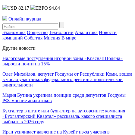
USD 82.17
ЕВРО 94.84
Онлайн журнал
Экономика
Общество
Технологии
Аналитика
Новости
компаний
События
Мнения
В мире
Другие новости
Налоговые поступления игорной зоны «Красная Поляна»
выросли почти на 15%
Олег Михайлов, депутат Госдумы от Республики Коми, вошел
в число участников федерального рейтинга политической
влиятельности
Мария Бутина укрепила позиции среди депутатов Госдумы
РФ: мнение аналитиков
Бухгалтер в штате или бухгалтер на аутсорсинге: компания
«Бухгалтерский Квартал» рассказала, какого специалиста
выбрать в 2026 году
Иран усиливает давление на Кувейт из-за участия в