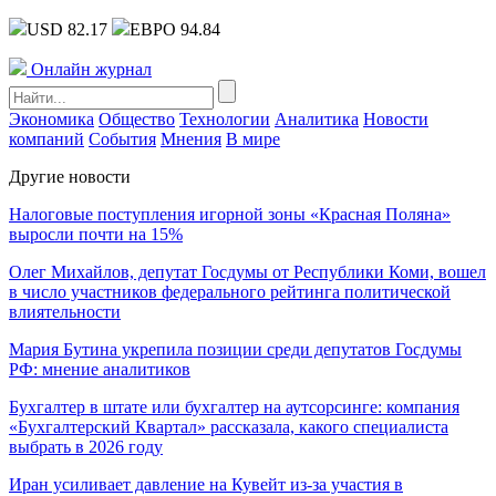
USD 82.17
ЕВРО 94.84
Онлайн журнал
Экономика
Общество
Технологии
Аналитика
Новости
компаний
События
Мнения
В мире
Другие новости
Налоговые поступления игорной зоны «Красная Поляна»
выросли почти на 15%
Олег Михайлов, депутат Госдумы от Республики Коми, вошел
в число участников федерального рейтинга политической
влиятельности
Мария Бутина укрепила позиции среди депутатов Госдумы
РФ: мнение аналитиков
Бухгалтер в штате или бухгалтер на аутсорсинге: компания
«Бухгалтерский Квартал» рассказала, какого специалиста
выбрать в 2026 году
Иран усиливает давление на Кувейт из-за участия в