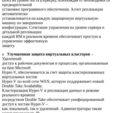
(ВМ) на уровне хоста (сервера), освобождая от необходимости
предварительной
установки программного обеспечения. Агент репликации
автоматически
устанавливается на каждую защищенную виртуальную
машину по завершении
конфигурации. Сочетание управления на уровне сервера и
детальной репликации
каждой ВМ в реальном времени обеспечивает простую в
управлении эффективную
защиту.
o
Улучшенная защита виртуальных кластеров
–
Удаленный
доступ к рабочим документам и процессам, организованным
на базе Microsoft
Hyper-V, обеспечивается за счет защиты кластеризованных
виртуальных хостов
Hyper-V по всей сети WAN, которую поддерживает новый
Double Take Availability.
Кластеризация Hyper-V и репликация данных в режиме
реального времени
посредством Double Take обеспечивает унифицированный
доступ к хостам Hyper-V –
как локальный, так и удаленный. Администраторы также