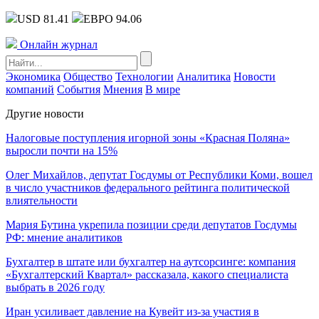
USD 81.41
ЕВРО 94.06
Онлайн журнал
Экономика
Общество
Технологии
Аналитика
Новости
компаний
События
Мнения
В мире
Другие новости
Налоговые поступления игорной зоны «Красная Поляна»
выросли почти на 15%
Олег Михайлов, депутат Госдумы от Республики Коми, вошел
в число участников федерального рейтинга политической
влиятельности
Мария Бутина укрепила позиции среди депутатов Госдумы
РФ: мнение аналитиков
Бухгалтер в штате или бухгалтер на аутсорсинге: компания
«Бухгалтерский Квартал» рассказала, какого специалиста
выбрать в 2026 году
Иран усиливает давление на Кувейт из-за участия в