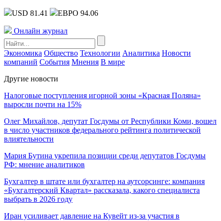
USD 81.41
ЕВРО 94.06
Онлайн журнал
Экономика
Общество
Технологии
Аналитика
Новости
компаний
События
Мнения
В мире
Другие новости
Налоговые поступления игорной зоны «Красная Поляна»
выросли почти на 15%
Олег Михайлов, депутат Госдумы от Республики Коми, вошел
в число участников федерального рейтинга политической
влиятельности
Мария Бутина укрепила позиции среди депутатов Госдумы
РФ: мнение аналитиков
Бухгалтер в штате или бухгалтер на аутсорсинге: компания
«Бухгалтерский Квартал» рассказала, какого специалиста
выбрать в 2026 году
Иран усиливает давление на Кувейт из-за участия в