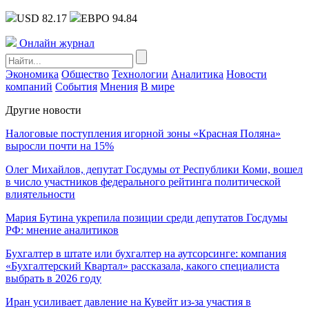
USD 82.17
ЕВРО 94.84
Онлайн журнал
Экономика
Общество
Технологии
Аналитика
Новости
компаний
События
Мнения
В мире
Другие новости
Налоговые поступления игорной зоны «Красная Поляна»
выросли почти на 15%
Олег Михайлов, депутат Госдумы от Республики Коми, вошел
в число участников федерального рейтинга политической
влиятельности
Мария Бутина укрепила позиции среди депутатов Госдумы
РФ: мнение аналитиков
Бухгалтер в штате или бухгалтер на аутсорсинге: компания
«Бухгалтерский Квартал» рассказала, какого специалиста
выбрать в 2026 году
Иран усиливает давление на Кувейт из-за участия в