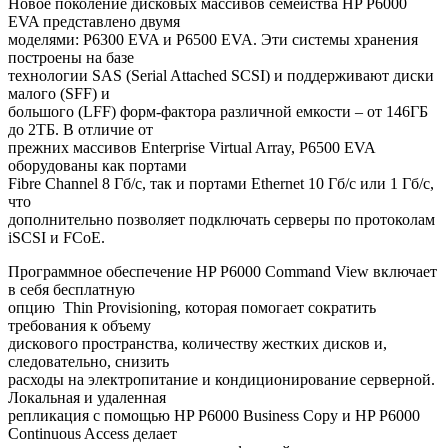
Новое поколение дисковых массивов семейства HP P6000
EVA представлено двумя
моделями: P6300 EVA и P6500 EVA. Эти системы хранения
построены на базе
технологии SAS (Serial Attached SCSI) и поддерживают диски
малого (SFF) и
большого (LFF) форм-фактора различной емкости – от 146ГБ
до 2ТБ. В отличие от
прежних массивов Enterprise Virtual Array, P6500 EVA
оборудованы как портами
Fibre Channel 8 Гб/c, так и портами Ethernet 10 Гб/c или 1 Гб/c,
что
дополнительно позволяет подключать серверы по протоколам
iSCSI и FCoE.
Программное обеспечение HP P6000 Command View включает
в себя бесплатную
опцию Thin Provisioning, которая помогает сократить
требования к объему
дискового пространства, количеству жестких дисков и,
следовательно, снизить
расходы на электропитание и кондиционирование серверной.
Локальная и удаленная
репликация с помощью HP P6000 Business Copy и HP P6000
Continuous Access делает