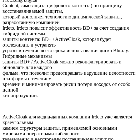
Content; самозащита цифрового контента) по принципу
восстанавливаемой защиты,
который дополняет технологию динамической защиты,
разработанную компанией
Irdeto. Irdeto повысит эффективность BD+ за счет создания
гибридной системы
защиты контента: BD+ / ActiveCloak, которая будет
отслеживать и устранять
угрозы в течение всего срока использования диска Blu-ray.
Гибридные механизмы
защиты BD+ / ActiveCloak можно реконфигурировать и
обновлять для каждого
фильма, что позволит предотвращать нарушение целостности
платформы с течением
времени и минимизировать риски потери доходов от особо
ценной
кинопродукции.
ActiveCloak для медиа-данных компании Irdeto уже является
краеугольным
камнем структуры защиты, применяемой основными
мировыми операторами кабельного
телевидения и некоторыми поставщиками услуг по