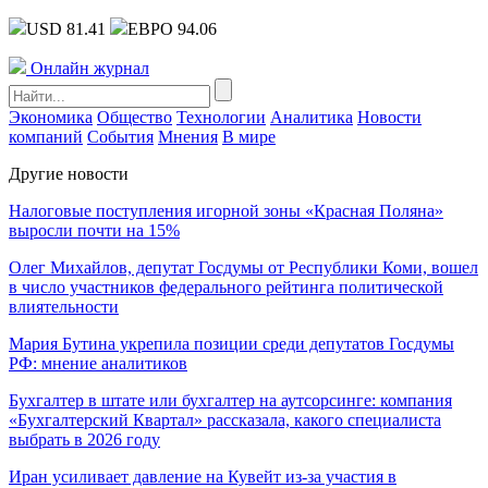
USD 81.41
ЕВРО 94.06
Онлайн журнал
Экономика
Общество
Технологии
Аналитика
Новости
компаний
События
Мнения
В мире
Другие новости
Налоговые поступления игорной зоны «Красная Поляна»
выросли почти на 15%
Олег Михайлов, депутат Госдумы от Республики Коми, вошел
в число участников федерального рейтинга политической
влиятельности
Мария Бутина укрепила позиции среди депутатов Госдумы
РФ: мнение аналитиков
Бухгалтер в штате или бухгалтер на аутсорсинге: компания
«Бухгалтерский Квартал» рассказала, какого специалиста
выбрать в 2026 году
Иран усиливает давление на Кувейт из-за участия в