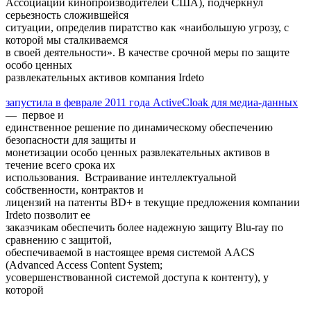
Ассоциации кинопроизводителей США), подчеркнул
серьезность сложившейся
ситуации, определив пиратство как «наибольшую угрозу, с
которой мы сталкиваемся
в своей деятельности». В качестве срочной меры по защите
особо ценных
развлекательных активов компания Irdeto
запустила в феврале 2011 года ActiveCloak для медиа-данных
— первое и
единственное решение по динамическому обеспечению
безопасности для защиты и
монетизации особо ценных развлекательных активов в
течение всего срока их
использования. Встраивание интеллектуальной
собственности, контрактов и
лицензий на патенты BD+ в текущие предложения компании
Irdeto позволит ее
заказчикам обеспечить более надежную защиту Blu-ray по
сравнению с защитой,
обеспечиваемой в настоящее время системой AACS
(Advanced Access Content System;
усовершенствованной системой доступа к контенту), у
которой