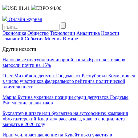
USD 81.41
ЕВРО 94.06
Онлайн журнал
Экономика
Общество
Технологии
Аналитика
Новости
компаний
События
Мнения
В мире
Другие новости
Налоговые поступления игорной зоны «Красная Поляна»
выросли почти на 15%
Олег Михайлов, депутат Госдумы от Республики Коми, вошел
в число участников федерального рейтинга политической
влиятельности
Мария Бутина укрепила позиции среди депутатов Госдумы
РФ: мнение аналитиков
Бухгалтер в штате или бухгалтер на аутсорсинге: компания
«Бухгалтерский Квартал» рассказала, какого специалиста
выбрать в 2026 году
Иран усиливает давление на Кувейт из-за участия в