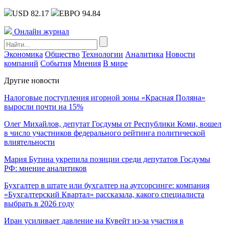
USD 82.17
ЕВРО 94.84
Онлайн журнал
Экономика
Общество
Технологии
Аналитика
Новости
компаний
События
Мнения
В мире
Другие новости
Налоговые поступления игорной зоны «Красная Поляна»
выросли почти на 15%
Олег Михайлов, депутат Госдумы от Республики Коми, вошел
в число участников федерального рейтинга политической
влиятельности
Мария Бутина укрепила позиции среди депутатов Госдумы
РФ: мнение аналитиков
Бухгалтер в штате или бухгалтер на аутсорсинге: компания
«Бухгалтерский Квартал» рассказала, какого специалиста
выбрать в 2026 году
Иран усиливает давление на Кувейт из-за участия в