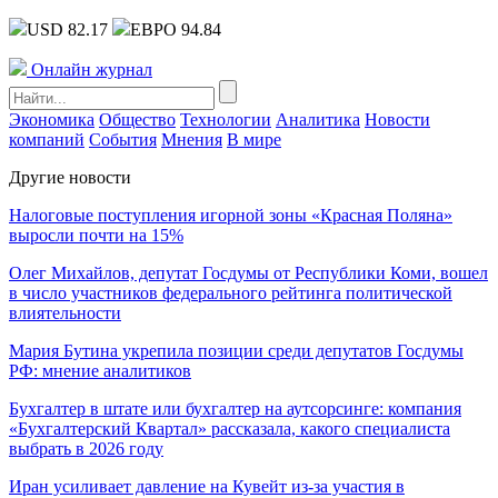
USD 82.17
ЕВРО 94.84
Онлайн журнал
Экономика
Общество
Технологии
Аналитика
Новости
компаний
События
Мнения
В мире
Другие новости
Налоговые поступления игорной зоны «Красная Поляна»
выросли почти на 15%
Олег Михайлов, депутат Госдумы от Республики Коми, вошел
в число участников федерального рейтинга политической
влиятельности
Мария Бутина укрепила позиции среди депутатов Госдумы
РФ: мнение аналитиков
Бухгалтер в штате или бухгалтер на аутсорсинге: компания
«Бухгалтерский Квартал» рассказала, какого специалиста
выбрать в 2026 году
Иран усиливает давление на Кувейт из-за участия в