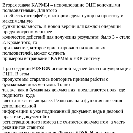
Вторая задача КАРМЫ – использование ЭЦП конечными
пользователями. Для этого
в ней есть интерфейс, в котором сделан упор на простоту и
максимальную
функциональность. В новой версии для каждой операции
предусмотрено меньшее
количество действий для получения результата: было 3 – стало
2. Кроме того, то
приложение, которое ориентировано на конечных
пользователей, может служить
примером встраивания КАРМЫ в ERP-систему.
При создании
EDSIGN
основной задачей была популяризация
ЭЦП. В этом
продукте мы старались повторить приемы работы с
бумажными документами. Точно
так же, как в бумажных документах, предлагаются поля: где
подписать, куда
ввести текст и так далее. Реализована и функция внесения
дополнительной
информации в уже подписанный документ, ведь в деловой
практике документ без
регистрационного номера не считается документом, а часть
реквизитов ставится
уже после его подписания. Формат EDSIGN позволяет