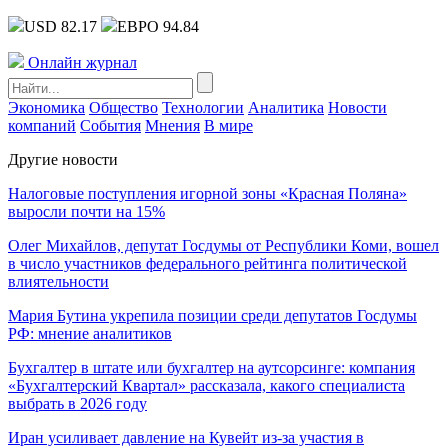
USD 82.17
ЕВРО 94.84
Онлайн журнал
Экономика
Общество
Технологии
Аналитика
Новости
компаний
События
Мнения
В мире
Другие новости
Налоговые поступления игорной зоны «Красная Поляна»
выросли почти на 15%
Олег Михайлов, депутат Госдумы от Республики Коми, вошел
в число участников федерального рейтинга политической
влиятельности
Мария Бутина укрепила позиции среди депутатов Госдумы
РФ: мнение аналитиков
Бухгалтер в штате или бухгалтер на аутсорсинге: компания
«Бухгалтерский Квартал» рассказала, какого специалиста
выбрать в 2026 году
Иран усиливает давление на Кувейт из-за участия в