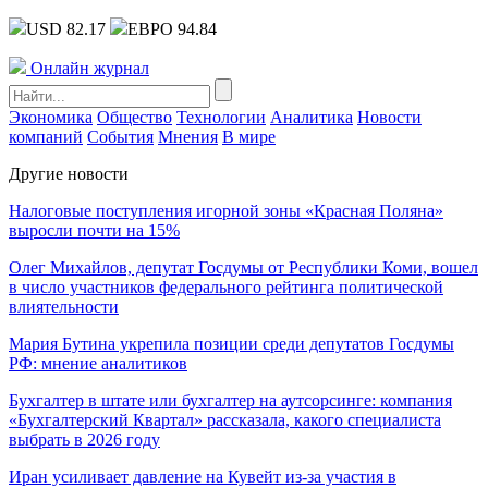
USD 82.17
ЕВРО 94.84
Онлайн журнал
Экономика
Общество
Технологии
Аналитика
Новости
компаний
События
Мнения
В мире
Другие новости
Налоговые поступления игорной зоны «Красная Поляна»
выросли почти на 15%
Олег Михайлов, депутат Госдумы от Республики Коми, вошел
в число участников федерального рейтинга политической
влиятельности
Мария Бутина укрепила позиции среди депутатов Госдумы
РФ: мнение аналитиков
Бухгалтер в штате или бухгалтер на аутсорсинге: компания
«Бухгалтерский Квартал» рассказала, какого специалиста
выбрать в 2026 году
Иран усиливает давление на Кувейт из-за участия в