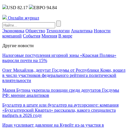
USD 82.17
ЕВРО 94.84
Онлайн журнал
Экономика
Общество
Технологии
Аналитика
Новости
компаний
События
Мнения
В мире
Другие новости
Налоговые поступления игорной зоны «Красная Поляна»
выросли почти на 15%
Олег Михайлов, депутат Госдумы от Республики Коми, вошел
в число участников федерального рейтинга политической
влиятельности
Мария Бутина укрепила позиции среди депутатов Госдумы
РФ: мнение аналитиков
Бухгалтер в штате или бухгалтер на аутсорсинге: компания
«Бухгалтерский Квартал» рассказала, какого специалиста
выбрать в 2026 году
Иран усиливает давление на Кувейт из-за участия в