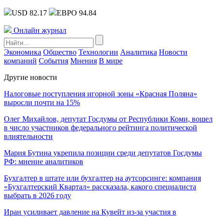
USD 82.17
ЕВРО 94.84
Онлайн журнал
Экономика
Общество
Технологии
Аналитика
Новости
компаний
События
Мнения
В мире
Другие новости
Налоговые поступления игорной зоны «Красная Поляна»
выросли почти на 15%
Олег Михайлов, депутат Госдумы от Республики Коми, вошел
в число участников федерального рейтинга политической
влиятельности
Мария Бутина укрепила позиции среди депутатов Госдумы
РФ: мнение аналитиков
Бухгалтер в штате или бухгалтер на аутсорсинге: компания
«Бухгалтерский Квартал» рассказала, какого специалиста
выбрать в 2026 году
Иран усиливает давление на Кувейт из-за участия в