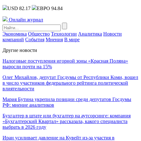
USD 82.17
ЕВРО 94.84
Онлайн журнал
Экономика
Общество
Технологии
Аналитика
Новости
компаний
События
Мнения
В мире
Другие новости
Налоговые поступления игорной зоны «Красная Поляна»
выросли почти на 15%
Олег Михайлов, депутат Госдумы от Республики Коми, вошел
в число участников федерального рейтинга политической
влиятельности
Мария Бутина укрепила позиции среди депутатов Госдумы
РФ: мнение аналитиков
Бухгалтер в штате или бухгалтер на аутсорсинге: компания
«Бухгалтерский Квартал» рассказала, какого специалиста
выбрать в 2026 году
Иран усиливает давление на Кувейт из-за участия в